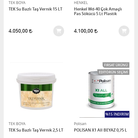
TEK BOYA
HENKEL
TEK Su Bazlı Taş Vernik 15 LT
Henkel Wd-40 Çok Amaçlı
Pas Sökücü 5 Lt Plastik
4.050,00
4.100,00
FIRSAT ÜRÜNÜ
EDITÖRÜN SEÇIMI
%15 İNDIRIM
TEK BOYA
Polisan
TEK Su Bazlı Taş Vernik 2,5 LT
POLİSAN X1 All BEYAZ 0,75 L