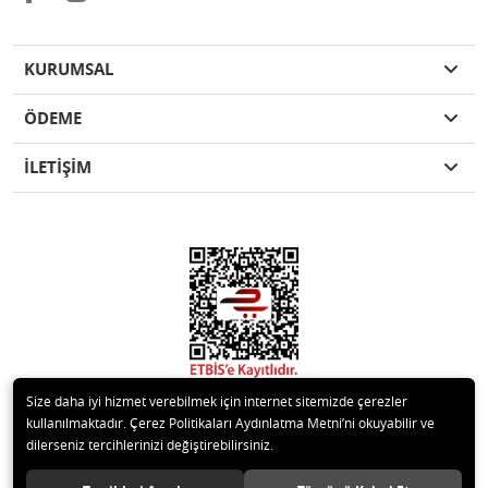
KURUMSAL
ÖDEME
İLETİŞİM
Size daha iyi hizmet verebilmek için internet sitemizde çerezler
kullanılmaktadır. Çerez Politikaları Aydınlatma Metni’ni okuyabilir ve
dilerseniz tercihlerinizi değiştirebilirsiniz.
© 2020 Kare Yapı Elemanları San. Tic. Ltd.Şti. Tüm hakları saklıdır.