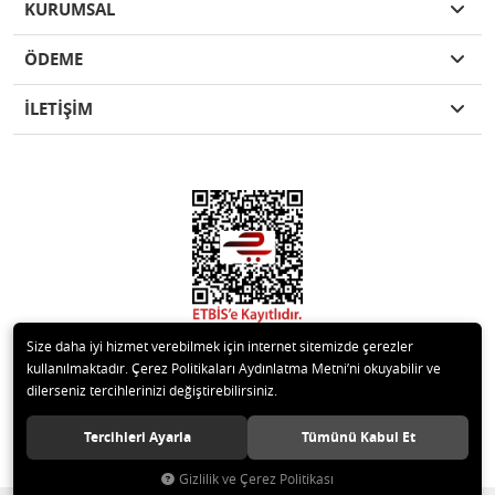
KURUMSAL
ÖDEME
İLETİŞİM
Size daha iyi hizmet verebilmek için internet sitemizde çerezler
kullanılmaktadır. Çerez Politikaları Aydınlatma Metni’ni okuyabilir ve
dilerseniz tercihlerinizi değiştirebilirsiniz.
© 2020 Kare Yapı Elemanları San. Tic. Ltd.Şti. Tüm hakları saklıdır.
Tercihleri Ayarla
Tümünü Kabul Et
Gizlilik ve Çerez Politikası