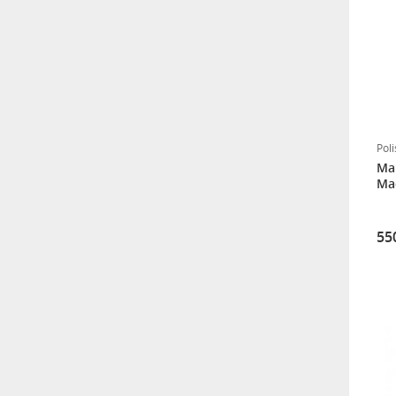
2,5 L
800,00
Moravia - ZEHİRLİ BOYA
(COPPER PAINT) 1 KG
950,00
Pol
Mar
Moravia - ZEHİRLİ BOYA
(COPPER PAINT) 2,5 kg
55
3.100,00
MASTOFILL (Dolgu
Macunu) 8 kg
3.200,00