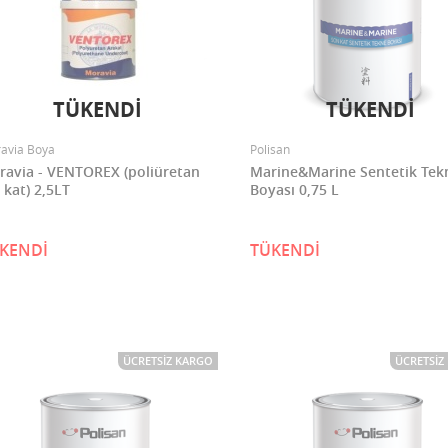
TÜKENDİ
TÜKENDİ
avia Boya
Polisan
avia - VENTOREX (poliüretan
Marine&Marine Sentetik Tek
 kat) 2,5LT
Boyası 0,75 L
KENDİ
TÜKENDİ
ÜCRETSIZ KARGO
ÜCRETSIZ