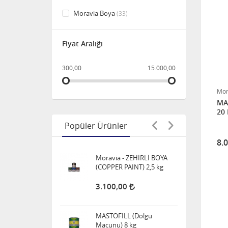
Moravia Boya
(33)
800,00
Fiyat Aralığı
Moravia - ZEHİRLİ BOYA
(COPPER PAINT) 1 KG
300,00
15.000,00
950,00
Mor
MAS
Moravia - ZEHİRLİ BOYA
20
(COPPER PAINT) 2,5 kg
Popüler Ürünler
3.100,00
8.
MASTOFILL (Dolgu
Macunu) 8 kg
3.200,00
Epoksi Macun 20 Kg (A