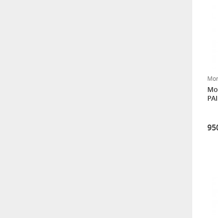
Epoksi Macun 20 Kg (A
KOMP. 10 Kg- B KOMP. 10
Kg)
8.750,00
MASTOFILL (Dolgu
Macunu) (10+10) 20 KG
Mor
8.000,00
Mor
PAI
MASTOFILL (Dolgu
Macunu) 3 KG
95
1.600,00
Marine&Marine Anti Aging
PU Yat Macunu 14 4 Kg
1.950,00