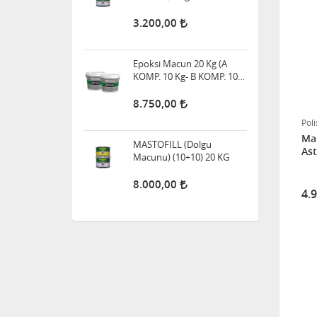
KOMP. 10 Kg- B KOMP. 10
Kg)
8.750,00
MASTOFILL (Dolgu
Macunu) (10+10) 20 KG
8.000,00
Pol
Mar
MASTOFILL (Dolgu
Ast
Macunu) 3 KG
1.600,00
4.
Marine&Marine Anti Aging
PU Yat Macunu 14 4 Kg
1.950,00
Marine&Marine KVK Astar