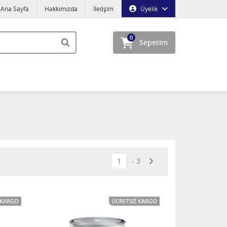
Ana Sayfa
Hakkımızda
İletişim
Üyelik
0
Sepetim
1
3
 KARGO
ÜCRETSIZ KARGO