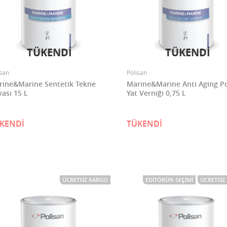
TÜKENDİ
TÜKENDİ
isan
Polisan
rine&Marine Sentetik Tekne
Marine&Marine Anti Aging Po
ası 15 L
Yat Verniği 0,75 L
KENDİ
TÜKENDİ
ÜCRETSIZ KARGO
EDITÖRÜN SEÇIMI
ÜCRETSIZ