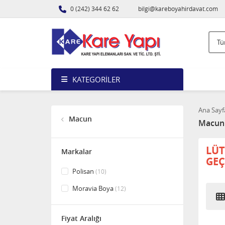
0 (242) 344 62 62
bilgi@kareboyahirdavat.com
KATEGORILER
Ana Sayf
Macun
Macun
LÜT
Markalar
GEÇ
Polisan
(10)
Moravia Boya
(12)
Fiyat Aralığı