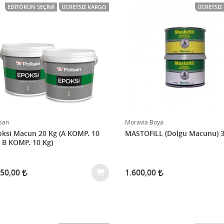
EDITÖRÜN SEÇIMI
ÜCRETSIZ KARGO
ÜCRETSIZ
isan
Moravia Boya
si Macun 20 Kg (A KOMP. 10
MASTOFILL (Dolgu Macunu) 
 B KOMP. 10 Kg)
750,00
1.600,00