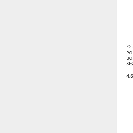
2.750,00
TEK AQUALİFE AHŞAP
KORUYUCU 2,5 LT
700,00
Pol
POLİS
BOYA 15 L
SEÇ
GEÇ
4.