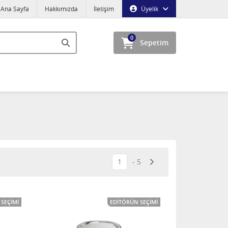
Ana Sayfa
Hakkımızda
İletişim
Üyelik
0
Sepetim
1
5
SEÇIMI
EDITÖRÜN SEÇIMI