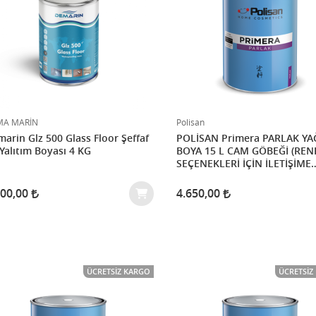
MA MARİN
Polisan
arin Glz 500 Glass Floor Şeffaf
POLİSAN Primera PARLAK YAĞLI
Yalıtım Boyası 4 KG
BOYA 15 L CAM GÖBEĞİ (RENK
SEÇENEKLERİ İÇİN İLETİŞİME
GEÇİNİZ)
200,00
4.650,00
ÜCRETSIZ KARGO
ÜCRETSIZ