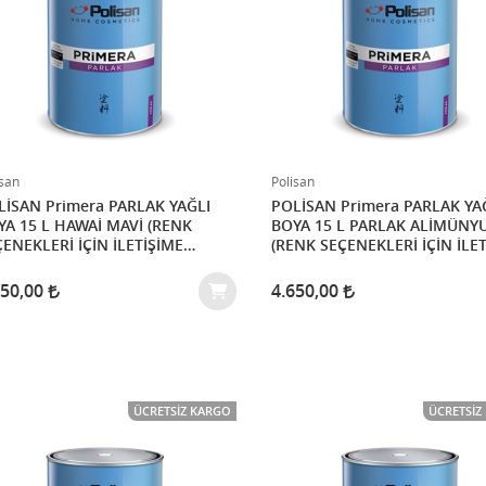
isan
Polisan
AN Primera PARLAK YAĞLI
POLİSAN Primera PARLAK YAĞLI
L HAWAİ MAVİ (RENK
BOYA 15 L PARLAK ALİMÜNYUM
ENEKLERİ İÇİN İLETİŞİME
(RENK SEÇENEKLERİ İÇİN İLE
İNİZ)
GEÇİNİZ)
650,00
4.650,00
ÜCRETSIZ KARGO
ÜCRETSIZ