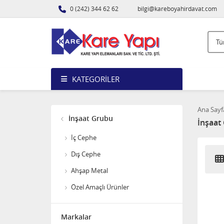
0 (242) 344 62 62
bilgi@kareboyahirdavat.com
A1 Akrilik Macun 25 Kg
KATEGORILER
1.850,00
Ana Sayf
İnşaat Grubu
İnşaat
Elegans Extra Tavan 17,5
İç Cephe
Kg
Dış Cephe
1.450,00
Ahşap Metal
Perla Sera Antipas 20 Kg
Özel Amaçlı Ürünler
(BEYAZ-KIRMIZI-GRİ)
2.750,00
Markalar