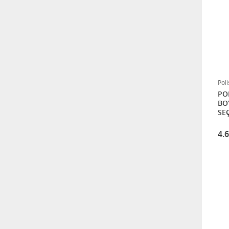
1.000,00
Multi Astar 2,5 L
1.400,00
Pol
A1 Akrilik Macun 25 Kg
POLİS
BOYA 15 
SEÇ
1.850,00
GEÇ
4.
Elegans Extra Tavan 17,5
Kg
1.450,00
Perla Sera Antipas 20 Kg
(BEYAZ-KIRMIZI-GRİ)