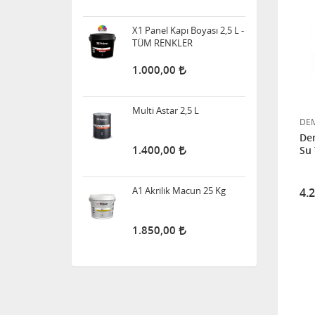
Multi Astar 2,5 L
1.400,00
A1 Akrilik Macun 25 Kg
DE
Dem
Su 
1.850,00
4.
Elegans Extra Tavan 17,5
Kg
1.450,00
Perla Sera Antipas 20 Kg
(BEYAZ-KIRMIZI-GRİ)
2.750,00