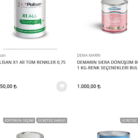
isan
DEMA MARİN
LİSAN X1 All TÜM RENKLER 0,75
DEMARIN SIERA DÖNÜŞÜM B
1 KG-RENK SEÇENEKLERİ BU
050,00
1.000,00
EDITÖRÜN SEÇIMI
ÜCRETSIZ KARGO
ÜCRETSIZ