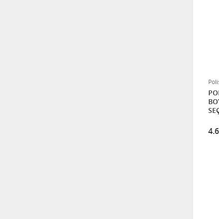
TEK AQUALİFE AHŞAP
KORUYUCU 2,5 LT
700,00
Pol
Çatı Elyaflı 20 Kg
POLİS
BOYA 15 
2.550,00
SEÇ
GEÇ
4.
Tavan Ultra 17,5 Kg
1.100,00
X1 Panel Kapı Boyası 2,5 L -
TÜM RENKLER