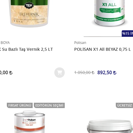
%15 İ
 BOYA
Polisan
 Su Bazlı Taş Vernik 2,5 LT
POLİSAN X1 All BEYAZ 0,75 L
0,00
892,50
1.050,00
FIRSAT ÜRÜNÜ
EDITÖRÜN SEÇIMI
ÜCRETSIZ