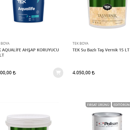
 BOYA
TEK BOYA
K AQUALİFE AHŞAP KORUYUCU
TEK Su Bazlı Taş Vernik 15 LT
LT
000,00
4.050,00
FIRSAT ÜRÜNÜ
EDITÖRÜN 