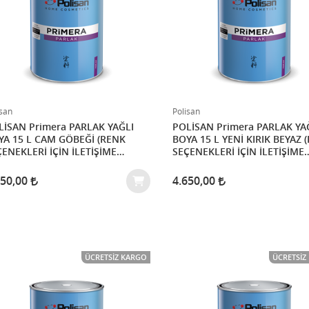
isan
Polisan
AN Primera PARLAK YAĞLI
POLİSAN Primera PARLAK YAĞLI
L CAM GÖBEĞİ (RENK
BOYA 15 L YENİ KIRIK BEYAZ (RENK
ENEKLERİ İÇİN İLETİŞİME
SEÇENEKLERİ İÇİN İLETİŞİME
İNİZ)
GEÇİNİZ)
650,00
4.650,00
ÜCRETSIZ KARGO
ÜCRETSIZ