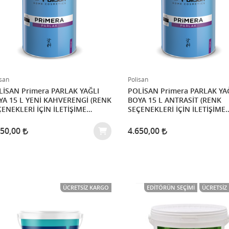
isan
Polisan
AN Primera PARLAK YAĞLI
POLİSAN Primera PARLAK YAĞLI
 YENİ KAHVERENGİ (RENK
BOYA 15 L ANTRASİT (RENK
ENEKLERİ İÇİN İLETİŞİME
SEÇENEKLERİ İÇİN İLETİŞİME
İNİZ)
GEÇİNİZ)
650,00
4.650,00
ÜCRETSIZ KARGO
EDITÖRÜN SEÇIMI
ÜCRETSIZ