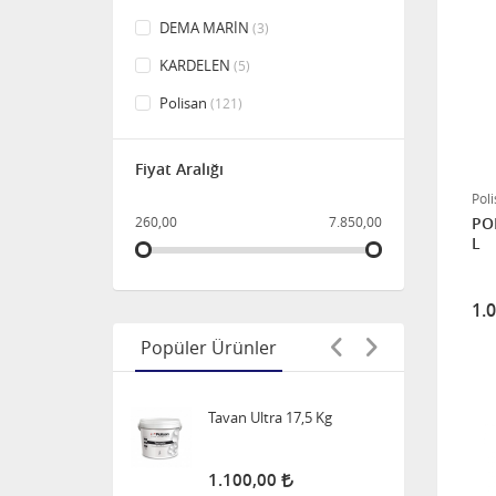
DEMA MARİN
(3)
TEK AQUALİFE AHŞAP
KORUYUCU 2,5 LT
KARDELEN
(5)
Polisan
(121)
700,00
Fiyat Aralığı
Çatı Elyaflı 20 Kg
Pol
260,00
7.850,00
PO
2.550,00
L
Tavan Ultra 17,5 Kg
1.
Popüler Ürünler
1.100,00
X1 Panel Kapı Boyası 2,5 L -
TÜM RENKLER
1.000,00