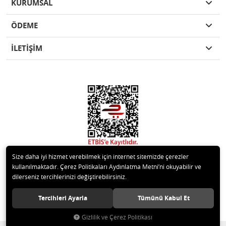
KURUMSAL
ÖDEME
İLETİŞİM
Size daha iyi hizmet verebilmek için internet sitemizde çerezler
kullanılmaktadır. Çerez Politikaları Aydınlatma Metni’ni okuyabilir ve
dilerseniz tercihlerinizi değiştirebilirsiniz.
© 2020 Kare Yapı Elemanları San. Tic. Ltd.Şti. Tüm hakları saklıdır.
Tercihleri Ayarla
Tümünü Kabul Et
Gizlilik ve Çerez Politikası