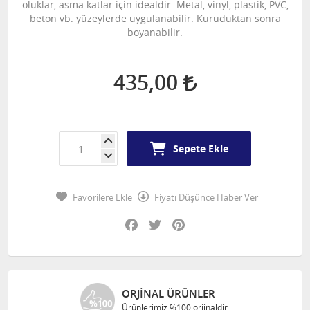
oluklar, asma katlar için idealdir. Metal, vinyl, plastik, PVC,
beton vb. yüzeylerde uygulanabilir. Kuruduktan sonra
boyanabilir.
435,00
Sepete Ekle
Favorilere Ekle
Fiyatı Düşünce Haber Ver
Facebook
Twitter
Pinterest
AL ÜRÜNLER
ÜCRETSIZ 
miz %100 orjinaldir.
1000 TL ve üzeri