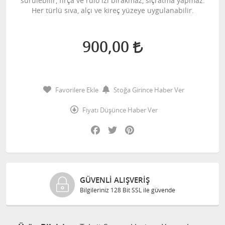
sürülebilir, fırça ve rulo izi bırakmaz, sıçratma yapmaz.
Her türlü sıva, alçı ve kireç yüzeye uygulanabilir.
900,00
Favorilere Ekle
Stoğa Girince Haber Ver
Fiyatı Düşünce Haber Ver
Facebook
Twitter
Pinterest
GÜVENLI ALIŞVERIŞ
Bilgileriniz 128 Bit SSL ile güvende