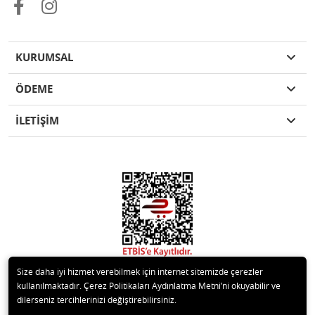
KURUMSAL
ÖDEME
İLETİŞİM
Size daha iyi hizmet verebilmek için internet sitemizde çerezler
kullanılmaktadır. Çerez Politikaları Aydınlatma Metni’ni okuyabilir ve
dilerseniz tercihlerinizi değiştirebilirsiniz.
© 2020 Kare Yapı Elemanları San. Tic. Ltd.Şti. Tüm hakları saklıdır.