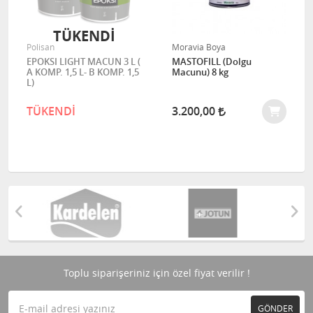
TÜKENDİ
Polisan
Moravia Boya
EPOKSI LIGHT MACUN 3 L (
MASTOFILL (Dolgu
A KOMP. 1,5 L- B KOMP. 1,5
Macunu) 8 kg
L)
TÜKENDİ
3.200,00
Toplu siparişeriniz için özel fiyat verilir !
GÖNDER