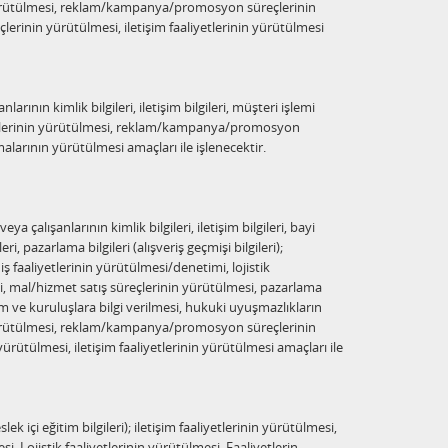
n yürütülmesi, reklam/kampanya/promosyon süreçlerinin
çlerinin yürütülmesi, iletişim faaliyetlerinin yürütülmesi
arının kimlik bilgileri, iletişim bilgileri, müşteri işlemi
süreçlerinin yürütülmesi, reklam/kampanya/promosyon
malarının yürütülmesi amaçları ile işlenecektir.
 çalışanlarının kimlik bilgileri, iletişim bilgileri, bayi
ileri, pazarlama bilgileri (alışveriş geçmişi bilgileri);
 faaliyetlerinin yürütülmesi/denetimi, lojistik
i, mal/hizmet satış süreçlerinin yürütülmesi, pazarlama
um ve kuruluşlara bilgi verilmesi, hukuki uyuşmazlıkların
n yürütülmesi, reklam/kampanya/promosyon süreçlerinin
ürütülmesi, iletişim faaliyetlerinin yürütülmesi amaçları ile
slek içi eğitim bilgileri); iletişim faaliyetlerinin yürütülmesi,
i, Lojistik faaliyetlerinin yürütülmesi, Faaliyetlerin