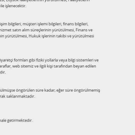
le işlenecektir.
şim bilgileri, müşteri işlemi bilgileri, finans bilgileri,
l/hizmet satın alım süreçlerinin yürütülmesi, Finans ve
in yürütülmesi, Hukuk işlerinin takibi ve yürütülmesi
yaretçi formları gibi fiziki yollarla veya bilgi sistemleri ve
raflar, web sitemiz ve ilgili kişi tarafından beyan edilen
dır.
 öngörülmüşse öngörülen süre kadar; eğer süre öngörülmemiş
arak saklanmaktadır.
hale getirmektedir.