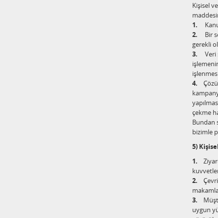
Kişisel v
maddesin
1.
Kanunl
2.
Bir söz
gerekli o
3.
Veri so
işlemenin
işlenmes
4.
Çözüm O
kampanya,
yapılması
çekme ha
Bundan so
bizimle pa
5) Kişis
1.
Ziyaret
kuvvetler
2.
Çevrimi
makamlar 
3.
Müşteri
uygun yür