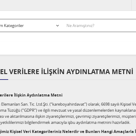
SEL VERILERE İLIŞKIN AYDINLATMA METNI
Verilere İlişkin Aydınlatma Metni
 Elemanları San. Tic. Ltd.Şti. (“kareboyahirdavat”) olarak; 6698 sayılı Kişisel
ma Tüzüğü (“GDPR”) ve ilgili mevzuat ve yasal düzenlemelerden kaynaklanan faa
ı ve aktarılmasına ilişkin ziyaretçilerimizi, çevrimiçi ziyaretçilerimizi, müşteri
 yetkililerimizi bilgilendirmek amacıyla işbu aydınlatma metnini hazırladık.
iğimiz Kişisel Veri Kategorileriniz Nelerdir ve Bunları Hangi Amaçlarla İ