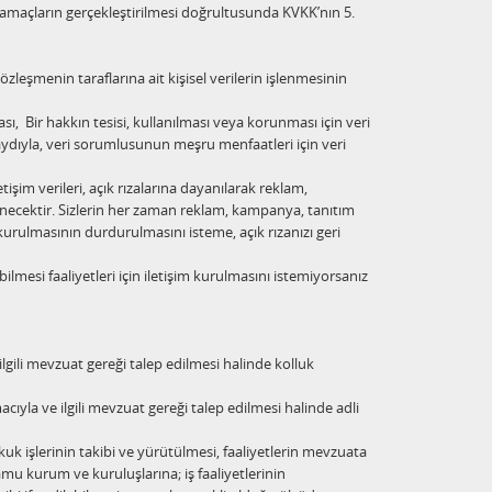
nan amaçların gerçekleştirilmesi doğrultusunda KVKK’nın 5.
leşmenin taraflarına ait kişisel verilerin işlenmesinin
Bir hakkın tesisi, kullanılması veya korunması için veri
aydıyla, veri sorumlusunun meşru menfaatleri için veri
şim verileri, açık rızalarına dayanılarak reklam,
lenecektir. Sizlerin her zaman reklam, kampanya, tanıtım
 kurulmasının durdurulmasını isteme, açık rızanızı geri
lmesi faaliyetleri için iletişim kurulmasını istemiyorsanız
ilgili mevzuat gereği talep edilmesi halinde kolluk
cıyla ve ilgili mevzuat gereği talep edilmesi halinde adli
k işlerinin takibi ve yürütülmesi, faaliyetlerin mevzuata
amu kurum ve kuruluşlarına; iş faaliyetlerinin