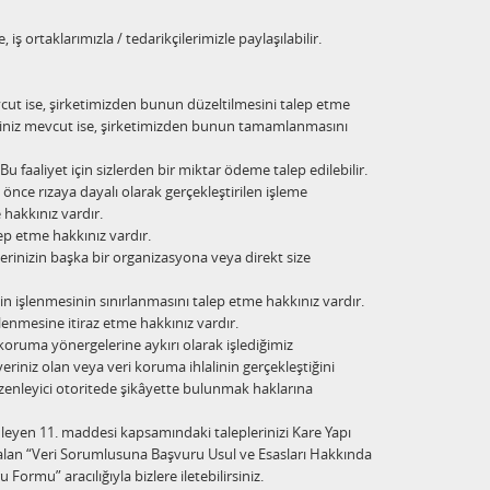
ş ortaklarımızla / tedarikçilerimizle paylaşılabilir.
cut ise, şirketimizden bunun düzeltilmesini talep etme
riniz mevcut ise, şirketimizden bunun tamamlanmasını
Bu faaliyet için sizlerden bir miktar ödeme talep edilebilir.
önce rızaya dayalı olarak gerçekleştirilen işleme
hakkınız vardır.
lep etme hakkınız vardır.
ilerinizin başka bir organizasyona veya direkt size
zin işlenmesinin sınırlanmasını talep etme hakkınız vardır.
şlenmesine itiraz etme hakkınız vardır.
ri koruma yönergelerine aykırı olarak işlediğimiz
riniz olan veya veri koruma ihlalinin gerçekleştiğini
üzenleyici otoritede şikâyette bulunmak haklarına
üzenleyen 11. maddesi kapsamındaki taleplerinizi Kare Yapı
 alan “Veri Sorumlusuna Başvuru Usul ve Esasları Hakkında
ormu” aracılığıyla bizlere iletebilirsiniz.