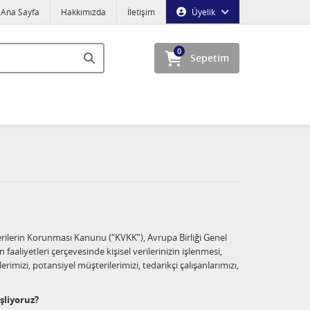
Ana Sayfa
Hakkımızda
İletişim
Üyelik
0
Sepetim
 Verilerin Korunması Kanunu (“KVKK”), Avrupa Birliği Genel
liyetleri çerçevesinde kişisel verilerinizin işlenmesi,
lerimizi, potansiyel müşterilerimizi, tedarikçi çalışanlarımızı,
şliyoruz?