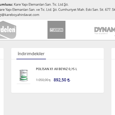
rumlusu:
Kare Yapı Elemanları San. Tic. Ltd.Şti.
re Yapı Elemanları San. ve Tic. Ltd. Şti. Cumhuriyet Mah. Eski San. Sit. 677.
gi@kareboyahirdavat.com
İndirimdekiler
POLİSAN X1 All BEYAZ 0,75 L
892,50
1.050,00