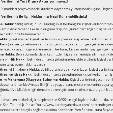
el Verilerinizi Yurt Dışına Aktarıyor muyuz?
9. maddesi çerçevesindeki kurallara dayanarak yurtdışındaki üçüncü kişilerle, i
l Verileriniz ile İlgili Haklarınızı Nasıl Kullanabilirsiniz?
e Hakkı:
Yanlış olduğunu düşündüğünüz herhangi bir kişisel verileriniz mev
 vardır. Aynı zamanda eksik olduğunu düşündüğünüz herhangi bir kişisel ve
me hakkınız da bulunmaktadır.
akkı:
Şirketimizden kişisel verilerinizin kopyasını talep etme hakkınız vardır. 
 Geri Çekme:
Şirketimize vermiş olduğunuz açık rızanızın geri çekilmesinden 
inin hukuka uygunluğu etkilenmeden, herhangi bir zamanda rızayı geri çekme 
a Hakkı:
Belirli durumlarda şirketimizden kişisel verilerinizin silinmesini ta
ınabilirlik Hakkı:
Belirli durumlarda şirketimizden, elde ettiğimiz kişisel ver
sını talep etme hakkınız vardır.
ürecini Sınırlama Hakkı:
Belirli durumlarda şirketimizden kişisel verilerini
ürecine İtiraz Hakkı:
Belirli durumlarda şirketimizden kişisel verilerinizin i
etim Makamına Şikayette Bulunma Hakkı:
Kişisel verilerinizi geçerli ve
eyseniz, öncelikle Avrupa Birliği’nde yaşıyorsanız mutat meskeniniz veya işye
nüz Üye Ülke’deki ilgili denetim düzenleyici otorite olmak üzere, yetkili d
z.
bahsedilen haklarla ilgili talepleriniz ile KVKK’nın ilgili kişilerin haklarını d
rı San. Tic. Ltd.Şti.’ne ait “http://www.kareboyahirdavat.com” adresinde yer
yarınca sizlere kolaylık sağlaması adına hazırlanan “Veri Sorumlusuna Başvuru F