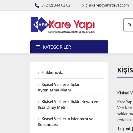
0 (242) 344 62 62
bilgi@kareboyahirdavat.com
KATEGORILER
KIŞI
Hakkımızda
Kişisel Verilere İlişkin
Aydınlatma Metni
Kişisel 
Kişisel Verilere İlişkin Beyan ve
Kare Yapı
Rıza Onay Metni
Veri Koru
saklanmas
Kişisel Verilerin İşlenmesi ve
tedarikçi
Korunması
1) İşled