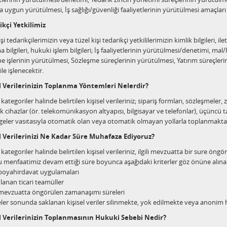
uygun yürütülmesi, İş sağlığı/güvenliği faaliyetlerinin yürütülmesi amaçları i
ikçi Yetkilimiz
i tedarikçilerimizin veya tüzel kişi tedarikçi yetkililerimizin kimlik bilgileri, ileti
 bilgileri, hukuki işlem bilgileri; İş faaliyetlerinin yürütülmesi/denetimi, ma
işlerinin yürütülmesi, Sözleşme süreçlerinin yürütülmesi, Yatırım süreçlerin
le işlenecektir.
el Verilerinizin Toplanma Yöntemleri Nelerdir?
ategoriler halinde belirtilen kişisel verileriniz; sipariş formları, sözleşmeler, zi
k cihazlar (ör. telekomünikasyon altyapısı, bilgisayar ve telefonlar), üçüncü ta
lgeler vasıtasıyla otomatik olan veya otomatik olmayan yollarla toplanmakta
el Verilerinizi Ne Kadar Süre Muhafaza Ediyoruz?
kategoriler halinde belirtilen kişisel verileriniz, ilgili mevzuatta bir sure
u menfaatimiz devam ettiği süre boyunca aşağıdaki kriterler göz önüne alın
yahirdavat uygulamaları
nan ticari teamüller
 mevzuatta öngörülen zamanaşımı süreleri
ler sonunda saklanan kişisel veriler silinmekte, yok edilmekte veya anonim 
el Verilerinizin Toplanmasının Hukuki Sebebi Nedir?