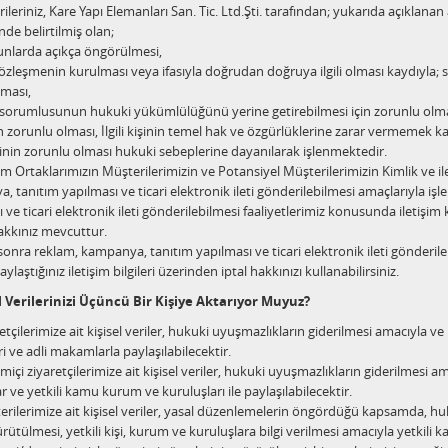
erileriniz, Kare Yapı Elemanları San. Tic. Ltd.Şti. tarafından; yukarıda açıkla
de belirtilmiş olan;
arda açıkça öngörülmesi,
leşmenin kurulması veya ifasıyla doğrudan doğruya ilgili olması kaydıyla; söz
lması,
rumlusunun hukuki yükümlülüğünü yerine getirebilmesi için zorunlu olması, 
 zorunlu olması, İlgili kişinin temel hak ve özgürlüklerine zarar vermemek k
inin zorunlu olması hukuki sebeplerine dayanılarak işlenmektedir.
rtaklarımızın Müşterilerimizin ve Potansiyel Müşterilerimizin Kimlik ve ileti
 tanıtım yapılması ve ticari elektronik ileti gönderilebilmesi amaçlarıyla iş
 ve ticari elektronik ileti gönderilebilmesi faaliyetlerimiz konusunda iletişim
kkınız mevcuttur.
nra reklam, kampanya, tanıtım yapılması ve ticari elektronik ileti gönderilebi
ylaştığınız iletişim bilgileri üzerinden iptal hakkınızı kullanabilirsiniz.
el Verilerinizi Üçüncü Bir Kişiye Aktarıyor Muyuz?
çilerimize ait kişisel veriler, hukuki uyuşmazlıkların giderilmesi amacıyla ve 
i ve adli makamlarla paylaşılabilecektir.
çi ziyaretçilerimize ait kişisel veriler, hukuki uyuşmazlıkların giderilmesi ama
ve yetkili kamu kurum ve kuruluşları ile paylaşılabilecektir.
lerimize ait kişisel veriler, yasal düzenlemelerin öngördüğü kapsamda, huku
ütülmesi, yetkili kişi, kurum ve kuruluşlara bilgi verilmesi amacıyla yetkili k