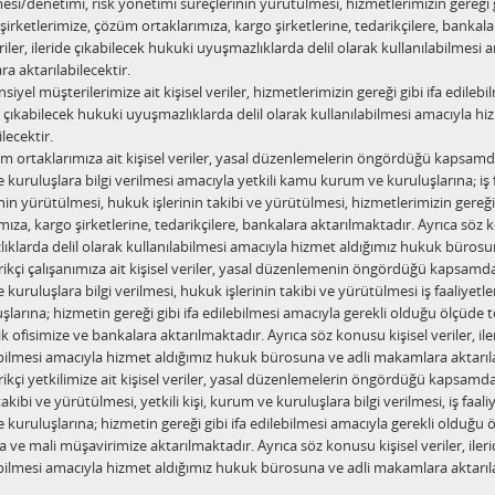
si/denetimi, risk yönetimi süreçlerinin yürütülmesi, hizmetlerimizin gereği g
şirketlerimize, çözüm ortaklarımıza, kargo şirketlerine, tedarikçilere, banka
eriler, ileride çıkabilecek hukuki uyuşmazlıklarda delil olarak kullanılabilmes
 aktarılabilecektir.
yel müşterilerimize ait kişisel veriler, hizmetlerimizin gereği gibi ifa edile
e çıkabilecek hukuki uyuşmazlıklarda delil olarak kullanılabilmesi amacıyla
lecektir.
rtaklarımıza ait kişisel veriler, yasal düzenlemelerin öngördüğü kapsamda, 
kuruluşlara bilgi verilmesi amacıyla yetkili kamu kurum ve kuruluşlarına; iş 
nin yürütülmesi, hukuk işlerinin takibi ve yürütülmesi, hizmetlerimizin gereğ
mıza, kargo şirketlerine, tedarikçilere, bankalara aktarılmaktadır. Ayrıca söz k
klarda delil olarak kullanılabilmesi amacıyla hizmet aldığımız hukuk bürosun
kçi çalışanımıza ait kişisel veriler, yasal düzenlemenin öngördüğü kapsamda, 
kuruluşlara bilgi verilmesi, hukuk işlerinin takibi ve yürütülmesi iş faaliye
şlarına; hizmetin gereği gibi ifa edilebilmesi amacıyla gerekli olduğu ölçüde to
k ofisimize ve bankalara aktarılmaktadır. Ayrıca söz konusu kişisel veriler, il
bilmesi amacıyla hizmet aldığımız hukuk bürosuna ve adli makamlara aktarılab
çi yetkilimize ait kişisel veriler, yasal düzenlemelerin öngördüğü kapsamd
 takibi ve yürütülmesi, yetkili kişi, kurum ve kuruluşlara bilgi verilmesi, iş f
kuruluşlarına; hizmetin gereği gibi ifa edilebilmesi amacıyla gerekli olduğu öl
 ve mali müşavirimize aktarılmaktadır. Ayrıca söz konusu kişisel veriler, iler
bilmesi amacıyla hizmet aldığımız hukuk bürosuna ve adli makamlara aktarıla