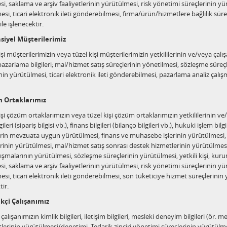
esi, saklama ve arşiv faaliyetlerinin yürütülmesi, risk yönetimi süreçlerini
si, ticari elektronik ileti gönderebilmesi, firma/ürün/hizmetlere bağlılık süre
le işlenecektir.
siyel Müşterilerimiz
şi müşterilerimizin veya tüzel kişi müşterilerimizin yetkililerinin ve/veya çalışanl
, pazarlama bilgileri; mal/hizmet satış süreçlerinin yönetilmesi, sözleşme 
nin yürütülmesi, ticari elektronik ileti gönderebilmesi, pazarlama analiz çalış
m Ortaklarımız
şi çözüm ortaklarımızın veya tüzel kişi çözüm ortaklarımızın yetkililerinin ve/veya
gileri (sipariş bilgisi vb.), finans bilgileri (bilanço bilgileri vb.), hukuki işlem bilg
erin mevzuata uygun yürütülmesi, finans ve muhasebe işlerinin yürütülmesi, iş
erinin yürütülmesi, mal/hizmet satış sonrası destek hizmetlerinin yürütülmes
lışmalarının yürütülmesi, sözleşme süreçlerinin yürütülmesi, yetkili kişi, kur
esi, saklama ve arşiv faaliyetlerinin yürütülmesi, risk yönetimi süreçlerini
si, ticari elektronik ileti gönderebilmesi, son tüketiciye hizmet süreçlerinin y
tir.
ikçi Çalışanımız
çalışanımızın kimlik bilgileri, iletişim bilgileri, mesleki deneyim bilgileri (ör. me
etlerinin yürütülmesi/denetimi, Tedarik zinciri yönetimi süreçlerinin yürütülmes