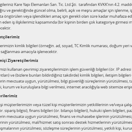
ilgileriniz Kare Yapı Elemanları San. Tic. Ltd.Şti. tarafından KVKK’nın 4.2. 
ru ve gerektiğinde güncel olma, belirli, açık ve meşru amaçlar için işlenme, işlen
a öngörülen veya işlendikleri amaç için gerekli olan süre kadar muhafaza edi
 eden iş ilişkilerimiz kapsamında (bir kişinin birden çok kategoriye girmes
ecektir.
etçilerimiz
lerimizin kimlik bilgileri (örneğin. ad, soyad, TC Kimlik numarası, doğum yeri ve
 sağlanması amacıyla işlenecektir.
miçi Ziyaretçilerimiz
zi kullanan çevrimiçi ziyaretçilerimizin işlem güvenliği bilgileri (ör. IP adresi bi
tları) ve (bizlere bunları bildirdiğiniz takdirde) kimlik bilgileri, iletişim bilgil
erin mevzuata uygun, yürütülmesi, bilgi güvenliği süreçlerinin yürütülmesi, tal
işi, kurum ve kuruluşlara bilgi verilmesi, internet aracılığıyla web sitemize eri
rilerimiz
şi müşterilerimizin veya tüzel kişi müşterilerimizin yetkililerinin ve/veya çalışanl
(ör. sipariş bilgisi), finans bilgileri (ör. bilanço bilgileri), hukuki işlem bilgileri, p
erin mevzuata uygun yürütülmesi, finans ve muhasebe işlerinin yürütülmesi, iş
erinin yürütülmesi, mal/hizmet satış sonrası destek hizmetlerinin yürütülmes
lışmalarının yürütülmesi, sözleşme süreçlerinin yürütülmesi, yetkili kişi, kur