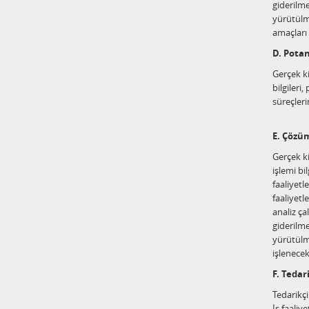
giderilm
yürütülme
amaçları i
D. Potan
Gerçek ki
bilgileri
süreçleri
E. Çözü
Gerçek ki
işlemi bil
faaliyetl
faaliyetl
analiz ça
giderilm
yürütülme
işlenecek
F. Tedar
Tedarikçi 
İş faaliy