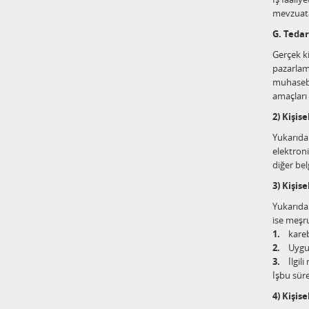
mevzuata 
G. Tedar
Gerçek kiş
pazarlama
muhasebe 
amaçları i
2) Kişis
Yukarıda k
elektroni
diğer be
3) Kişis
Yukarıda 
ise meşr
1.
karebo
2.
Uygula
3.
İlgili
İşbu süre
4) Kişis