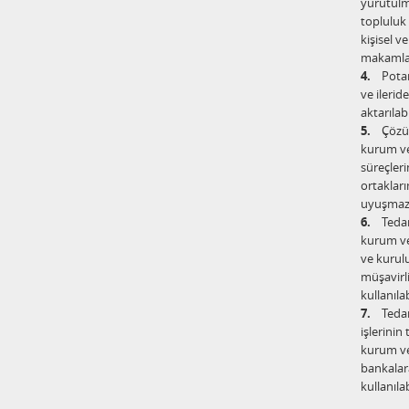
yürütülme
topluluk 
kişisel v
makamlara
4.
Potansi
ve ilerid
aktarılabi
5.
Çözüm o
kurum ve 
süreçleri
ortakları
uyuşmazlı
6.
Tedari
kurum ve 
ve kurulu
müşavirli
kullanıla
7.
Tedarik
işlerinin
kurum ve 
bankalara
kullanıla