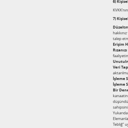
6) Kişis
KVKK’nın 
7) Kişise
Düzeltm
hakkınız
talep et
Erişim H
Rızanızı
faaliyet
Unutulm
Veri Taş
aktarılma
İşleme S
İşleme S
Bir Den
kanaatind
düşündüğü
sahipsini
Yukarıda 
Elemanla
Tebliğ” u