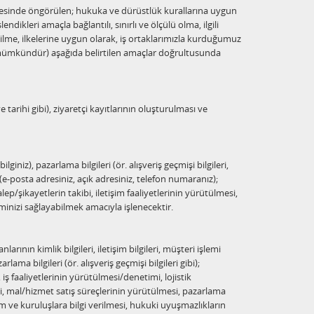
maddesinde öngörülen; hukuka ve dürüstlük kurallarına uygun
dikleri amaçla bağlantılı, sınırlı ve ölçülü olma, ilgili
lme, ilkelerine uygun olarak, iş ortaklarımızla kurduğumuz
i mümkündür) aşağıda belirtilen amaçlar doğrultusunda
 tarihi gibi), ziyaretçi kayıtlarının oluşturulması ve
lginiz), pazarlama bilgileri (ör. alışveriş geçmişi bilgileri,
eri (e-posta adresiniz, açık adresiniz, telefon numaranız);
ep/şikayetlerin takibi, iletişim faaliyetlerinin yürütülmesi,
şiminizi sağlayabilmek amacıyla işlenecektir.
arının kimlik bilgileri, iletişim bilgileri, müşteri işlemi
azarlama bilgileri (ör. alışveriş geçmişi bilgileri gibi);
 faaliyetlerinin yürütülmesi/denetimi, lojistik
i, mal/hizmet satış süreçlerinin yürütülmesi, pazarlama
um ve kuruluşlara bilgi verilmesi, hukuki uyuşmazlıkların