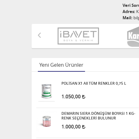
Veri So
Adres:
Ka
Mail:
bil
Yeni Gelen Ürünler
POLİSAN X1 All TÜM RENKLER 0,75 L
1.050,00
DEMARIN SIERA DÖNÜŞÜM BOYASI 1 KG-
RENK SEÇENEKLERİ BULUNUR
1.000,00