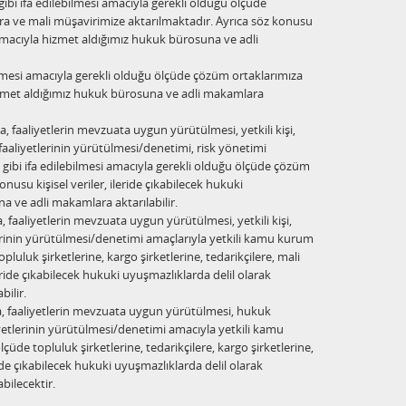
ibi ifa edilebilmesi amacıyla gerekli olduğu ölçüde
lara ve mali müşavirimize aktarılmaktadır. Ayrıca söz konusu
i amacıyla hizmet aldığımız hukuk bürosuna ve adli
bilmesi amacıyla gerekli olduğu ölçüde çözüm ortaklarımıza
 hizmet aldığımız hukuk bürosuna ve adli makamlara
faaliyetlerin mevzuata uygun yürütülmesi, yetkili kişi,
faaliyetlerinin yürütülmesi/denetimi, risk yönetimi
i gibi ifa edilebilmesi amacıyla gerekli olduğu ölçüde çözüm
onusu kişisel veriler, ileride çıkabilecek hukuki
a ve adli makamlara aktarılabilir.
faaliyetlerin mevzuata uygun yürütülmesi, yetkili kişi,
tlerinin yürütülmesi/denetimi amaçlarıyla yetkili kamu kurum
pluluk şirketlerine, kargo şirketlerine, tedarikçilere, mali
eride çıkabilecek hukuki uyuşmazlıklarda delil olarak
ilir.
a, faaliyetlerin mevzuata uygun yürütülmesi, hukuk
aaliyetlerinin yürütülmesi/denetimi amacıyla yetkili kamu
çüde topluluk şirketlerine, tedarikçilere, kargo şirketlerine,
ide çıkabilecek hukuki uyuşmazlıklarda delil olarak
bilecektir.