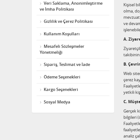
Veri Saklama, Anonimleştirme
Kişisel b
ve İmha Politikası
olma, doğ
mevzuatt
Gizlilik ve Çerez Politikası
ve devam
işlenebil
Kullanım Koşulları
A. Ziyar
Mesafeli Sözleşmeler
Ziyaretçi
Yönetmeliği
takibinin
B. Çevri
Sipariş, Teslimat ve İade
Web sitemi
Ödeme Seçenekleri
çerez kayı
Faaliyetl
Kargo Seçenekleri
yetkili k
C. Müşte
Sosyal Medya
Gerçek ki
bilgileri 
Faaliyetl
faaliyetl
analiz ça