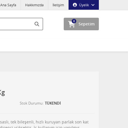
Ana Sayfa
Hakkımızda
İletişim
Üyelik
0
Sepetim
Kg
Stok Durumu
TÜKENDİ
saslı, tek bileşenli, hızlı kuruyan parlak son kat
renci yüksektir. İç kullanım için yapılmış