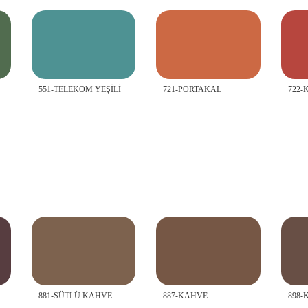
551-TELEKOM YEŞİLİ
721-PORTAKAL
722-
881-SÜTLÜ KAHVE
887-KAHVE
898