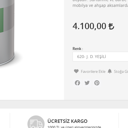
mobilya ve ahşap aksamlarda 
4.100,00
Renk :
Favorilere Ekle
Stoğa G
Facebook
Twitter
Pinterest
GÜVENLI ALIŞVERIŞ
Bilgileriniz 128 Bit SSL ile güvende