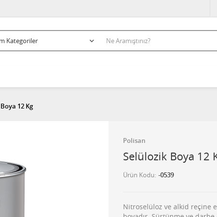
 Boya 12 Kg
Polisan
Selülozik Boya 12 
Ürün Kodu
-0539
Nitroselüloz ve alkid reçine e
boyadır. Sürtünme ve darbe di