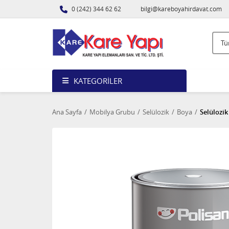
0 (242) 344 62 62
bilgi@kareboyahirdavat.com
KATEGORILER
Ana Sayfa
Mobilya Grubu
Selülozik
Boya
Selülozik