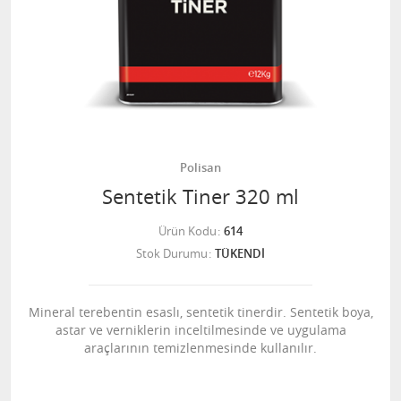
Polisan
Sentetik Tiner 320 ml
Ürün Kodu
614
Stok Durumu
TÜKENDİ
Mineral terebentin esaslı, sentetik tinerdir. Sentetik boya,
astar ve verniklerin inceltilmesinde ve uygulama
araçlarının temizlenmesinde kullanılır.