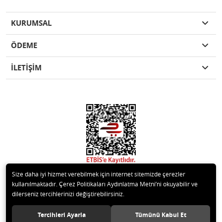
KURUMSAL
ÖDEME
İLETİŞİM
Size daha iyi hizmet verebilmek için internet sitemizde çerezler
kullanılmaktadır. Çerez Politikaları Aydınlatma Metni’ni okuyabilir ve
dilerseniz tercihlerinizi değiştirebilirsiniz.
© 2020 Kare Yapı Elemanları San. Tic. Ltd.Şti. Tüm hakları saklıdır.
Tercihleri Ayarla
Tümünü Kabul Et