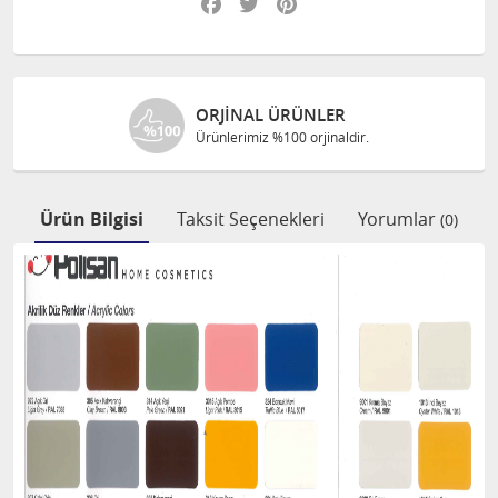
NLER
ÜCRETSIZ KARGO
jinaldir.
1000 TL ve üzeri alışverişl
Ürün Bilgisi
Taksit Seçenekleri
Yorumlar
(0)