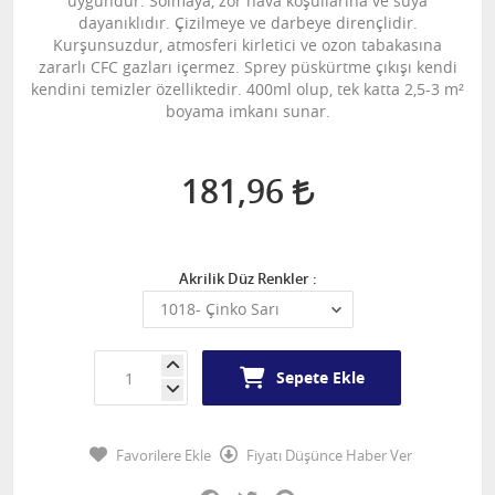
uygundur. Solmaya, zor hava koşullarına ve suya
dayanıklıdır. Çizilmeye ve darbeye dirençlidir.
Kurşunsuzdur, atmosferi kirletici ve ozon tabakasına
zararlı CFC gazları içermez. Sprey püskürtme çıkışı kendi
kendini temizler özelliktedir. 400ml olup, tek katta 2,5-3 m²
boyama imkanı sunar.
181,96
Akrilik Düz Renkler :
Sepete Ekle
Favorilere Ekle
Fiyatı Düşünce Haber Ver
Facebook
Twitter
Pinterest