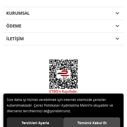
KURUMSAL
ÖDEME
İLETİŞİM
Size daha iyi hizmet verebilmek için internet sitemizde çerezler
kullanılmaktadır. Çerez Politikaları Aydınlatma Metni’ni okuyabilir ve
dilerseniz tercihlerinizi değiştirebilirsiniz.
© 2020 Kare Yapı Elemanları San. Tic. Ltd.Şti. Tüm hakları saklıdır.
Tercihleri Ayarla
Tümünü Kabul Et