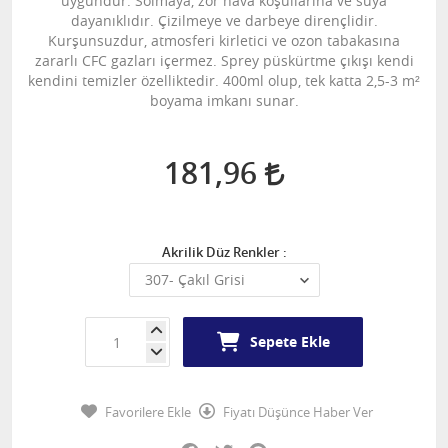
uygundur. Solmaya, zor hava koşullarına ve suya
dayanıklıdır. Çizilmeye ve darbeye dirençlidir.
Kurşunsuzdur, atmosferi kirletici ve ozon tabakasına
zararlı CFC gazları içermez. Sprey püskürtme çıkışı kendi
kendini temizler özelliktedir. 400ml olup, tek katta 2,5-3 m²
boyama imkanı sunar.
181,96
Akrilik Düz Renkler :
Sepete Ekle
Favorilere Ekle
Fiyatı Düşünce Haber Ver
Facebook
Twitter
Pinterest