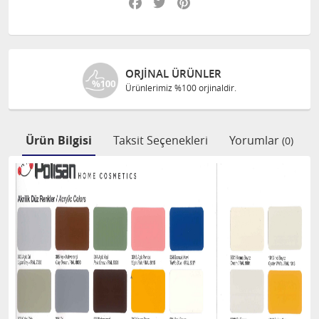
NLER
ÜCRETSIZ KARGO
jinaldir.
1000 TL ve üzeri alışverişl
Ürün Bilgisi
Taksit Seçenekleri
Yorumlar
(0)