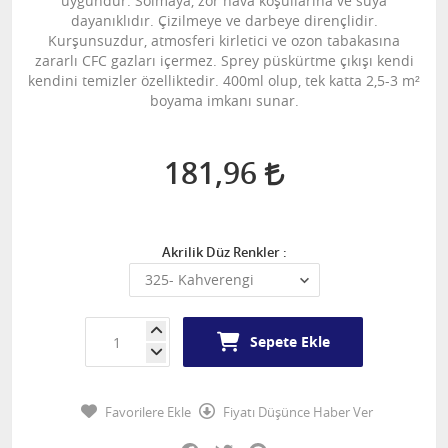
uygundur. Solmaya, zor hava koşullarına ve suya
dayanıklıdır. Çizilmeye ve darbeye dirençlidir.
Kurşunsuzdur, atmosferi kirletici ve ozon tabakasına
zararlı CFC gazları içermez. Sprey püskürtme çıkışı kendi
kendini temizler özelliktedir. 400ml olup, tek katta 2,5-3 m²
boyama imkanı sunar.
181,96
Akrilik Düz Renkler :
Sepete Ekle
Favorilere Ekle
Fiyatı Düşünce Haber Ver
Facebook
Twitter
Pinterest