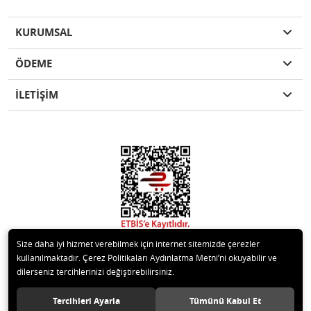
KURUMSAL
ÖDEME
İLETİŞİM
Size daha iyi hizmet verebilmek için internet sitemizde çerezler
kullanılmaktadır. Çerez Politikaları Aydınlatma Metni’ni okuyabilir ve
dilerseniz tercihlerinizi değiştirebilirsiniz.
© 2020 Kare Yapı Elemanları San. Tic. Ltd.Şti. Tüm hakları saklıdır.
Tercihleri Ayarla
Tümünü Kabul Et