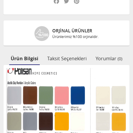
ER
ÜCRETSIZ KARGO
aldir.
1000 TL ve üzeri alışverişleri
Ürün Bilgisi
Taksit Seçenekleri
Yorumlar
(0)