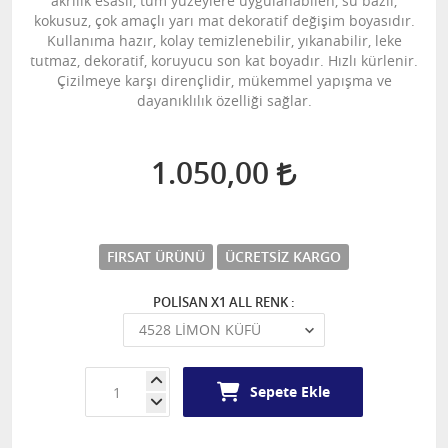
akrilik esaslı, tüm yüzeylere uygulanabilen, su bazlı,
kokusuz, çok amaçlı yarı mat dekoratif değişim boyasıdır.
Kullanıma hazır, kolay temizlenebilir, yıkanabilir, leke
tutmaz, dekoratif, koruyucu son kat boyadır. Hızlı kürlenir.
Çizilmeye karşı dirençlidir, mükemmel yapışma ve
dayanıklılık özelliği sağlar.
1.050,00
FIRSAT ÜRÜNÜ
ÜCRETSIZ KARGO
POLİSAN X1 ALL RENK :
Sepete Ekle