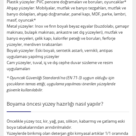
Plastik yüzeyler: PVC pencere doğramaları ve boruları, oyuncaklar*
Ahşap yüzeyler: Mobilyalar, mutfak ve banyo tezgahları, mutfak ve
banyo dolapları, ahşap doğramalar, panel kapı, MDF, parke, lambri,
masif, oyuncak*
Metal yüzeyler: Inox ve fırın boyalı beyaz eşyalar (buzdolabı, çamaşır
makinası, bulaşık makinası, ankastre set dış yüzeyleri), mutfak ve
banyo evyeleri, çelik kapı, kalorifer peteği ve boruları, ferforje
yüzeyler, merdiven tırabzanları
Boyalı yüzeyler: Eski boyalı, sentetik astarlı, vernikli, antipas
uygulaması yapılmış yüzeyler
Cam yüzeyler, tuval, iç ve dış cephe duvar süsleme ve resim
uygulamaları
* Oyuncak Güvenliği Standardı’na (EN 71-3) uygun olduğu için
çocukların temas ettiği, uygulama yapılması önerilen yüzeylerde
güvenle kullanılabilir.
Boyama öncesi yüzey hazırlığı nasıl yapılır?
Öncelikle yüzey toz, kir, yağ, pas, silikon, kabarmış ve çatlamış eski
boya tabakalarından arındırılmalıdır.
Yüzeylerde birikmiş olan deterjan gibi kimyasal artıklar 1/1 oranında