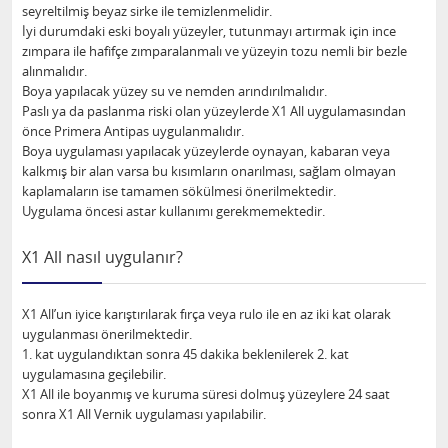
seyreltilmiş beyaz sirke ile temizlenmelidir.
İyi durumdaki eski boyalı yüzeyler, tutunmayı artırmak için ince
zımpara ile hafifçe zımparalanmalı ve yüzeyin tozu nemli bir bezle
alınmalıdır.
Boya yapılacak yüzey su ve nemden arındırılmalıdır.
Paslı ya da paslanma riski olan yüzeylerde X1 All uygulamasından
önce Primera Antipas uygulanmalıdır.
Boya uygulaması yapılacak yüzeylerde oynayan, kabaran veya
kalkmış bir alan varsa bu kısımların onarılması, sağlam olmayan
kaplamaların ise tamamen sökülmesi önerilmektedir.
Uygulama öncesi astar kullanımı gerekmemektedir.
X1 All nasıl uygulanır?
X1 All’un iyice karıştırılarak fırça veya rulo ile en az iki kat olarak
uygulanması önerilmektedir.
1. kat uygulandıktan sonra 45 dakika beklenilerek 2. kat
uygulamasına geçilebilir.
X1 All ile boyanmış ve kuruma süresi dolmuş yüzeylere 24 saat
sonra X1 All Vernik uygulaması yapılabilir.