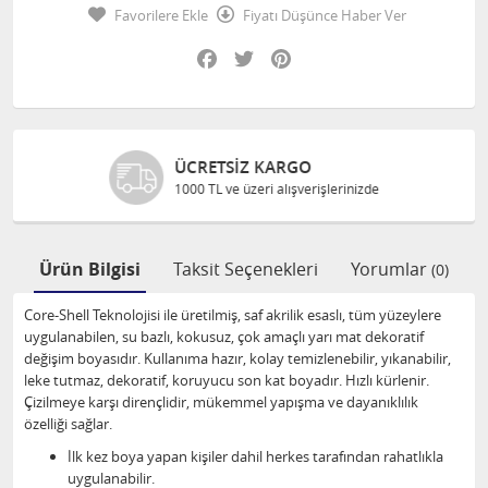
Favorilere Ekle
Fiyatı Düşünce Haber Ver
Facebook
Twitter
Pinterest
ÜCRETSIZ KARGO
1000 TL ve üzeri alışverişlerinizde
Ürün Bilgisi
Taksit Seçenekleri
Yorumlar
(0)
Core-Shell Teknolojisi ile üretilmiş, saf akrilik esaslı, tüm yüzeylere
uygulanabilen, su bazlı, kokusuz, çok amaçlı yarı mat dekoratif
değişim boyasıdır. Kullanıma hazır, kolay temizlenebilir, yıkanabilir,
leke tutmaz, dekoratif, koruyucu son kat boyadır. Hızlı kürlenir.
Çizilmeye karşı dirençlidir, mükemmel yapışma ve dayanıklılık
özelliği sağlar.
İlk kez boya yapan kişiler dahil herkes tarafından rahatlıkla
uygulanabilir.