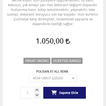
akrilik esaslı, tüm yüzeylere uygulanabilen, su bazlı,
kokusuz, çok amaçlı yarı mat dekoratif değişim boyasıdır.
Kullanıma hazır, kolay temizlenebilir, yıkanabilir, leke
tutmaz, dekoratif, koruyucu son kat boyadır. Hızlı kürlenir.
Çizilmeye karşı dirençlidir, mükemmel yapışma ve
dayanıklılık özelliği sağlar.
1.050,00
FIRSAT ÜRÜNÜ
ÜCRETSIZ KARGO
POLİSAN X1 ALL RENK :
Sepete Ekle