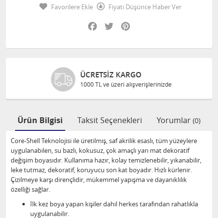
Favorilere Ekle
Fiyatı Düşünce Haber Ver
Facebook
Twitter
Pinterest
ÜCRETSIZ KARGO
1000 TL ve üzeri alışverişlerinizde
Ürün Bilgisi
Taksit Seçenekleri
Yorumlar
(0)
Core-Shell Teknolojisi ile üretilmiş, saf akrilik esaslı, tüm yüzeylere
uygulanabilen, su bazlı, kokusuz, çok amaçlı yarı mat dekoratif
değişim boyasıdır. Kullanıma hazır, kolay temizlenebilir, yıkanabilir,
leke tutmaz, dekoratif, koruyucu son kat boyadır. Hızlı kürlenir.
Çizilmeye karşı dirençlidir, mükemmel yapışma ve dayanıklılık
özelliği sağlar.
İlk kez boya yapan kişiler dahil herkes tarafından rahatlıkla
uygulanabilir.