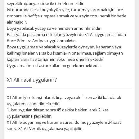
seyreltilmiş beyaz sirke ile temizlenmelidir.
İyi durumdaki eski boyalı yüzeyler, tutunmayı artırmak için ince
zımpara ile hafifçe zımparalanmalı ve yüzeyin tozu nemli bir bezle
alınmalıdır.
Boya yapılacak yüzey su ve nemden arındırılmalıdır.
Paslı ya da paslanma riski olan yüzeylerde X1 All uygulamasından
önce Primera Antipas uygulanmalıdır.
Boya uygulaması yapılacak yüzeylerde oynayan, kabaran veya
kalkmış bir alan varsa bu kısımların onarılması, sağlam olmayan
kaplamaların ise tamamen sökülmesi önerilmektedir.
Uygulama öncesi astar kullanımı gerekmemektedir.
X1 All nasıl uygulanır?
X1 All’un iyice karıştırılarak fırça veya rulo ile en az iki kat olarak
uygulanması önerilmektedir.
1. kat uygulandıktan sonra 45 dakika beklenilerek 2. kat
uygulamasına geçilebilir.
X1 All ile boyanmış ve kuruma süresi dolmuş yüzeylere 24 saat
sonra X1 All Vernik uygulaması yapılabilir.