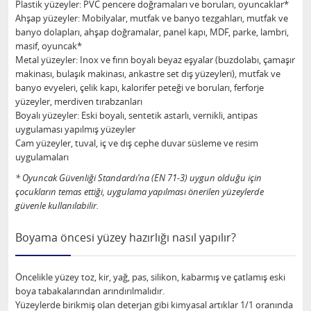
Plastik yüzeyler: PVC pencere doğramaları ve boruları, oyuncaklar*
Ahşap yüzeyler: Mobilyalar, mutfak ve banyo tezgahları, mutfak ve
banyo dolapları, ahşap doğramalar, panel kapı, MDF, parke, lambri,
masif, oyuncak*
Metal yüzeyler: Inox ve fırın boyalı beyaz eşyalar (buzdolabı, çamaşır
makinası, bulaşık makinası, ankastre set dış yüzeyleri), mutfak ve
banyo evyeleri, çelik kapı, kalorifer peteği ve boruları, ferforje
yüzeyler, merdiven tırabzanları
Boyalı yüzeyler: Eski boyalı, sentetik astarlı, vernikli, antipas
uygulaması yapılmış yüzeyler
Cam yüzeyler, tuval, iç ve dış cephe duvar süsleme ve resim
uygulamaları
* Oyuncak Güvenliği Standardı’na (EN 71-3) uygun olduğu için
çocukların temas ettiği, uygulama yapılması önerilen yüzeylerde
güvenle kullanılabilir.
Boyama öncesi yüzey hazırlığı nasıl yapılır?
Öncelikle yüzey toz, kir, yağ, pas, silikon, kabarmış ve çatlamış eski
boya tabakalarından arındırılmalıdır.
Yüzeylerde birikmiş olan deterjan gibi kimyasal artıklar 1/1 oranında