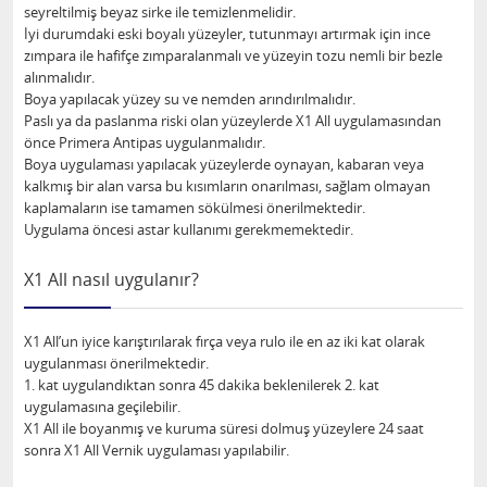
seyreltilmiş beyaz sirke ile temizlenmelidir.
İyi durumdaki eski boyalı yüzeyler, tutunmayı artırmak için ince
zımpara ile hafifçe zımparalanmalı ve yüzeyin tozu nemli bir bezle
alınmalıdır.
Boya yapılacak yüzey su ve nemden arındırılmalıdır.
Paslı ya da paslanma riski olan yüzeylerde X1 All uygulamasından
önce Primera Antipas uygulanmalıdır.
Boya uygulaması yapılacak yüzeylerde oynayan, kabaran veya
kalkmış bir alan varsa bu kısımların onarılması, sağlam olmayan
kaplamaların ise tamamen sökülmesi önerilmektedir.
Uygulama öncesi astar kullanımı gerekmemektedir.
X1 All nasıl uygulanır?
X1 All’un iyice karıştırılarak fırça veya rulo ile en az iki kat olarak
uygulanması önerilmektedir.
1. kat uygulandıktan sonra 45 dakika beklenilerek 2. kat
uygulamasına geçilebilir.
X1 All ile boyanmış ve kuruma süresi dolmuş yüzeylere 24 saat
sonra X1 All Vernik uygulaması yapılabilir.