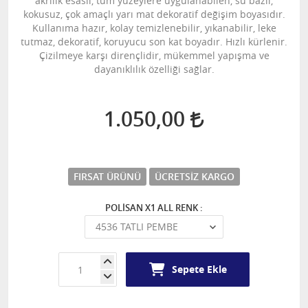
akrilik esaslı, tüm yüzeylere uygulanabilen, su bazlı,
kokusuz, çok amaçlı yarı mat dekoratif değişim boyasıdır.
Kullanıma hazır, kolay temizlenebilir, yıkanabilir, leke
tutmaz, dekoratif, koruyucu son kat boyadır. Hızlı kürlenir.
Çizilmeye karşı dirençlidir, mükemmel yapışma ve
dayanıklılık özelliği sağlar.
1.050,00
FIRSAT ÜRÜNÜ
ÜCRETSIZ KARGO
POLİSAN X1 ALL RENK :
Sepete Ekle