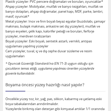
Plastik yüzeyler: PVC pencere doğramaları ve boruları, oyuncaklar*
Ahşap yüzeyler: Mobilyalar, mutfak ve banyo tezgahları, mutfak ve
banyo dolapları, ahşap doğramalar, panel kapı, MDF, parke, lambri,
masif, oyuncak*
Metal yüzeyler: Inox ve fırın boyalı beyaz eşyalar (buzdolabı, çamaşır
makinası, bulaşık makinası, ankastre set dış yüzeyleri), mutfak ve
banyo evyeleri, çelik kapı, kalorifer peteği ve boruları, ferforje
yüzeyler, merdiven tırabzanları
Boyalı yüzeyler: Eski boyalı, sentetik astarlı, vernikli, antipas
uygulaması yapılmış yüzeyler
Cam yüzeyler, tuval, iç ve dış cephe duvar süsleme ve resim
uygulamaları
* Oyuncak Güvenliği Standardı’na (EN 71-3) uygun olduğu için
çocukların temas ettiği, uygulama yapılması önerilen yüzeylerde
güvenle kullanılabilir.
Boyama öncesi yüzey hazırlığı nasıl yapılır?
Öncelikle yüzey toz, kir, yağ, pas, silikon, kabarmış ve çatlamış eski
boya tabakalarından arındırılmalıdır.
Yüzeylerde birikmiş olan deterjan gibi kimyasal artıklar 1/1 oranında