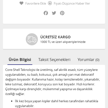
Favorilere Ekle
Fiyatı Düşünce Haber Ver
Facebook
Twitter
Pinterest
ÜCRETSIZ KARGO
1000 TL ve üzeri alışverişlerinizde
Ürün Bilgisi
Taksit Seçenekleri
Yorumlar
(0)
Core-Shell Teknolojisi ile üretilmiş, saf akrilik esaslı, tüm yüzeylere
uygulanabilen, su bazlı, kokusuz, çok amaçlı yarı mat dekoratif
değişim boyasıdır. Kullanıma hazır, kolay temizlenebilir, yıkanabilir,
leke tutmaz, dekoratif, koruyucu son kat boyadır. Hızlı kürlenir.
Çizilmeye karşı dirençlidir, mükemmel yapışma ve dayanıklılık
özelliği sağlar.
İlk kez boya yapan kişiler dahil herkes tarafından rahatlıkla
uygulanabilir.