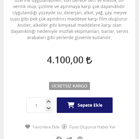
üzerine uygulanabilen, son derece sert ve elastik, bir
vernik olup, çizilme ve aşınmaya karşı çok dayanıklıdır.
Uygulandığı yüzeyde su, deterjan, alkol, yağ, çay, meyve
suyu gibi pek çok aşındırıcı maddeye karşı film oluşturur.
Asitler, alkoller gibi kimyasal maddelere karşı olan
dayanıklılığı nedeniyle mutfak ekipmanları, barlar, servis
arabaları gibi yerlerde güvenle kullanılır.
4.100,00
ÜCRETSIZ KARGO
Sepete Ekle
Favorilere Ekle
Fiyatı Düşünce Haber Ver
Facebook
Twitter
Pinterest