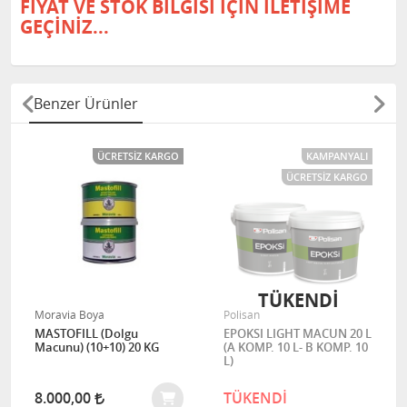
FİYAT VE STOK BİLGİSİ İÇİN İLETİŞİME
GEÇİNİZ...
Benzer Ürünler
ÜCRETSIZ KARGO
KAMPANYALI
ÜCRETSIZ KARGO
TÜKENDİ
Moravia Boya
Polisan
MASTOFILL (Dolgu
EPOKSI LIGHT MACUN 20 L
Macunu) (10+10) 20 KG
(A KOMP. 10 L- B KOMP. 10
L)
8.000,00
TÜKENDİ