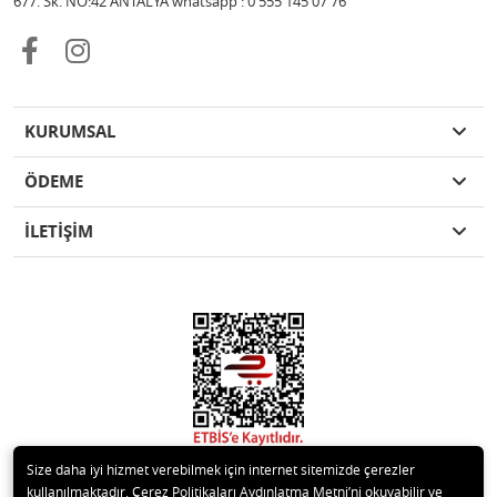
677. Sk. NO:42 ANTALYA whatsapp : 0 555 145 07 76
KURUMSAL
ÖDEME
İLETİŞİM
Size daha iyi hizmet verebilmek için internet sitemizde çerezler
kullanılmaktadır. Çerez Politikaları Aydınlatma Metni’ni okuyabilir ve