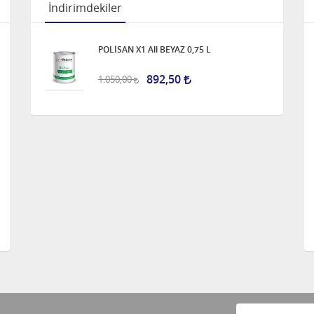
İndirimdekiler
POLİSAN X1 All BEYAZ 0,75 L
892,50
1.050,00