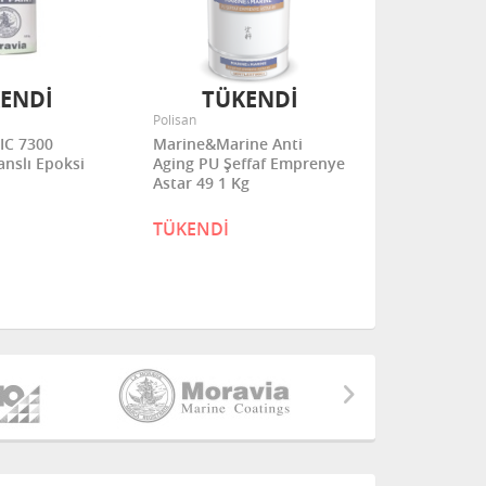
ENDİ
TÜKENDİ
Polisan
Polisan
C 7300
Marine&Marine Anti
Marine&Mar
anslı Epoksi
Aging PU Şeffaf Emprenye
Aging Tekne
Astar 49 1 Kg
TÜKENDİ
4.950,00