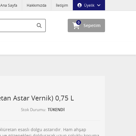
Ana Sayfa
Hakkımızda
İletişim
Üyelik
0
Sepetim
an Astar Vernik) 0,75 L
Stok Durumu
TÜKENDİ
liüretan esaslı dolgu astarıdır. Ham ahşap
rı ve gözenekleri doldurarak uzun soluklu koruma