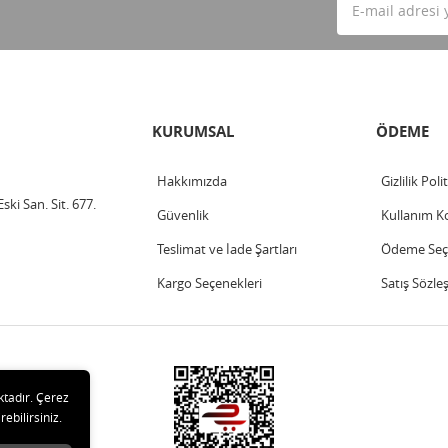
KURUMSAL
ÖDEME
Hakkımızda
Gizlilik Poli
ski San. Sit. 677.
Güvenlik
Kullanım Ko
Teslimat ve İade Şartları
Ödeme Seçe
Kargo Seçenekleri
Satış Sözle
ktadır. Çerez
rebilirsiniz.