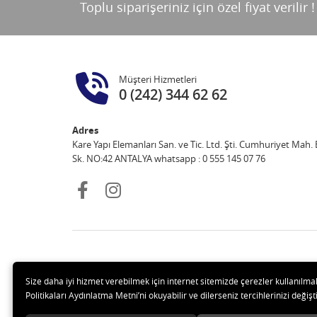
Toplu siparişeriniz için özel fiyat verilir !
Müşteri Hizmetleri
0 (242) 344 62 62
Adres
Kare Yapı Elemanları San. ve Tic. Ltd. Şti. Cumhuriyet Mah. E
Sk. NO:42 ANTALYA whatsapp : 0 555 145 07 76
Size daha iyi hizmet verebilmek için internet sitemizde çerezler kullanılma
Politikaları Aydınlatma Metni’ni okuyabilir ve dilerseniz tercihlerinizi değişti