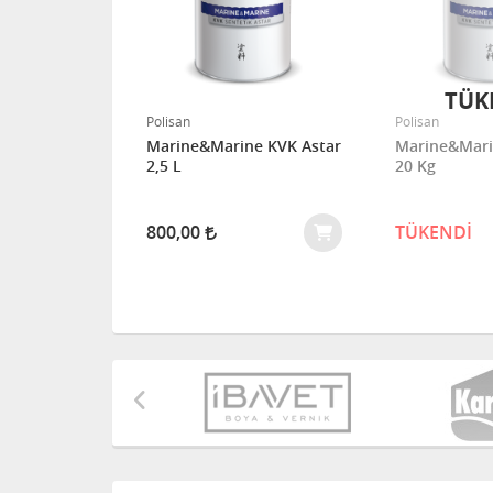
ENDİ
TÜK
Polisan
Polisan
e Anti
Marine&Marine KVK Astar
Marine&Mari
faf Emprenye
2,5 L
20 Kg
Kg
800,00
TÜKENDİ