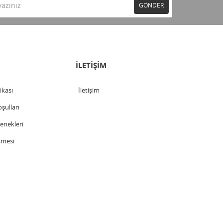
GÖNDER
İLETİŞİM
tikası
İletişim
şulları
nekleri
şmesi