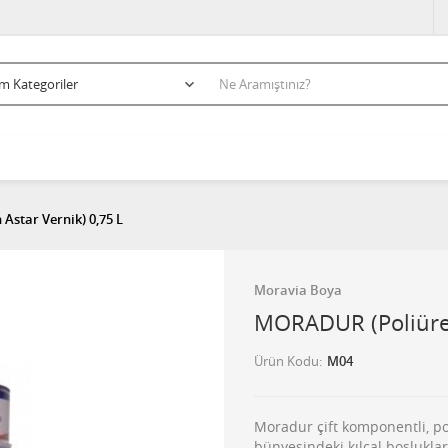
star Vernik) 0,75 L
Moravia Boya
MORADUR (Poliüret
Ürün Kodu
M04
Moradur çift komponentli, po
bünyesindeki kılcal boşlukla