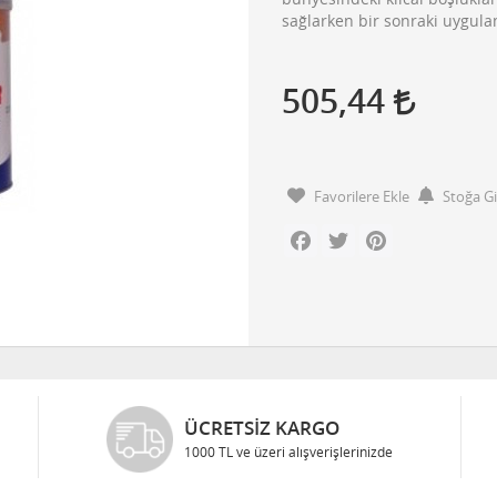
sağlarken bir sonraki uygula
505,44
Favorilere Ekle
Stoğa G
Facebook
Twitter
Pinterest
ARGO
GÜVENLI ALIŞVERIŞ
ışverişlerinizde
Bilgileriniz 128 Bit SSL ile güv