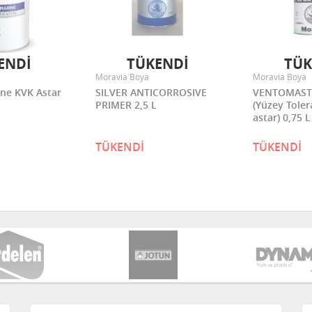
ENDİ
TÜKENDİ
TÜK
Moravia Boya
Moravia Boya
ne KVK Astar
SILVER ANTICORROSIVE
VENTOMASTI
PRIMER 2,5 L
(Yüzey Toler
astar) 0,75 L
TÜKENDİ
TÜKENDİ