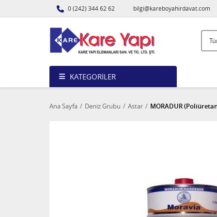
0 (242) 344 62 62
bilgi@kareboyahirdavat.com
KATEGORILER
Ana Sayfa
Deniz Grubu
Astar
MORADUR (Poliüretan A