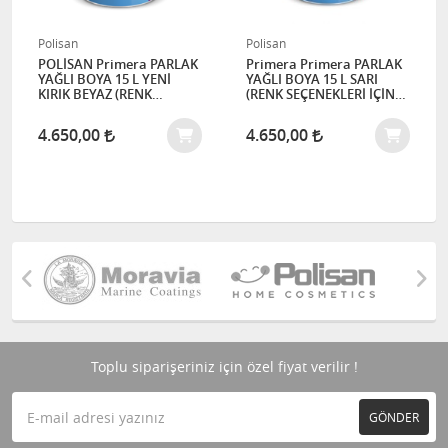
Polisan
Polisan
Pol
POLİSAN Primera PARLAK
Primera Primera PARLAK
Pri
YAĞLI BOYA 15 L YENİ
YAĞLI BOYA 15 L SARI
YAĞ
KIRIK BEYAZ (RENK
(RENK SEÇENEKLERİ İÇİN
KI
SEÇENEKLERİ İÇİN
İLETİŞİME GEÇİNİZ)
SE
İLETİŞİME GEÇİNİZ)
İL
4.650,00
4.650,00
4.
Toplu siparişeriniz için özel fiyat verilir !
GÖNDER