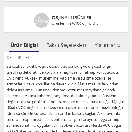
ORJINAL ÜRÜNLER
Ürünlerimiz %100 orjinaldir.
Ürün Bilgisi
Taksit Seçenekleri
Yorumlar
(0)
ÖZELLİKLERİ
Su bazlı saf akrilik reçine esaslı ipek parlak iç ve dış cephe için
üretilmiş dekoratif ve koruma amaçlı özel bir ahşap koruyucudur.
UV direnci yüksek, mükemmel yapışma ve su itme özelliği ile
atmosferik hava koşullarına dayanıklıdır. Mevsimsel ısı farkından
dolayı (ıslanma - kuruma - donma - çözülme) meydana gelecek
esnemelere karşı kabarma, soyulma, dökülme yapmaz.Ahşabın
doğal doku ve görüntüsünü bozmadan nefes almasını sağladığı gibi
düşük VOC değeri ile kokusuz olup çevre dostudur. Su bazlı olduğu
için kısa sürede kuruyarak zamandan kazanç sağlar. Alkid uyumlu
bir ürün olup önceden solvent bazlı ahşap koruyucu uygulanmış
zemine rahatlıkla uygulanabilir. Solvent bazlı ürünlerde VOC değeri
500 g/L iken su bazlı üründe bu değer 28 birimdir. Aynı zamanda