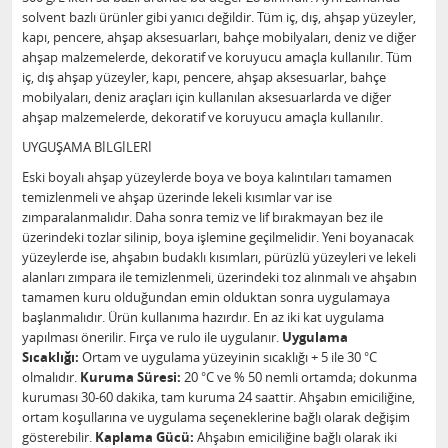
solvent bazlı ürünler gibi yanıcı değildir. Tüm iç, dış, ahşap yüzeyler,
kapı, pencere, ahşap aksesuarları, bahçe mobilyaları, deniz ve diğer
ahşap malzemelerde, dekoratif ve koruyucu amaçla kullanılır. Tüm
iç, dış ahşap yüzeyler, kapı, pencere, ahşap aksesuarlar, bahçe
mobilyaları, deniz araçları için kullanılan aksesuarlarda ve diğer
ahşap malzemelerde, dekoratif ve koruyucu amaçla kullanılır.
UYGUŞAMA BİLGİLERİ
Eski boyalı ahşap yüzeylerde boya ve boya kalıntıları tamamen
temizlenmeli ve ahşap üzerinde lekeli kısımlar var ise
zımparalanmalıdır. Daha sonra temiz ve lif bırakmayan bez ile
üzerindeki tozlar silinip, boya işlemine geçilmelidir. Yeni boyanacak
yüzeylerde ise, ahşabın budaklı kısımları, pürüzlü yüzeyleri ve lekeli
alanları zımpara ile temizlenmeli, üzerindeki toz alınmalı ve ahşabın
tamamen kuru olduğundan emin olduktan sonra uygulamaya
başlanmalıdır. Ürün kullanıma hazırdır. En az iki kat uygulama
yapılması önerilir. Fırça ve rulo ile uygulanır.
Uygulama
Sıcaklığı:
Ortam ve uygulama yüzeyinin sıcaklığı + 5 ile 30 °C
olmalıdır.
Kuruma Süresi:
20 °C ve % 50 nemli ortamda; dokunma
kuruması 30-60 dakika, tam kuruma 24 saattir. Ahşabın emiciliğine,
ortam koşullarına ve uygulama seçeneklerine bağlı olarak değişim
gösterebilir.
Kaplama Gücü:
Ahşabın emiciliğine bağlı olarak iki