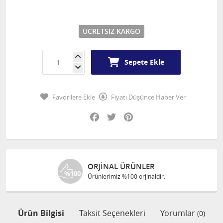
ÜCRETSIZ KARGO
Sepete Ekle
Favorilere Ekle
Fiyatı Düşünce Haber Ver
Facebook
Twitter
Pinterest
ORJINAL ÜRÜNLER
ÜCRE
Ürünlerimiz %100 orjinaldir.
1000 T
Ürün Bilgisi
Taksit Seçenekleri
Yorumlar
(0)