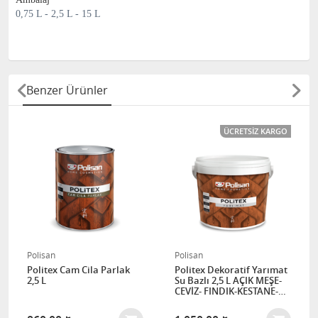
0,75 L - 2,5 L - 15 L
Benzer Ürünler
ÜCRETSIZ KARGO
Polisan
Polisan
Politex Cam Cila Parlak
Politex Dekoratif Yarımat
2,5 L
Su Bazlı 2,5 L AÇIK MEŞE-
CEVİZ- FINDIK-KESTANE-
MEŞE-ŞEFFAF-TEAK