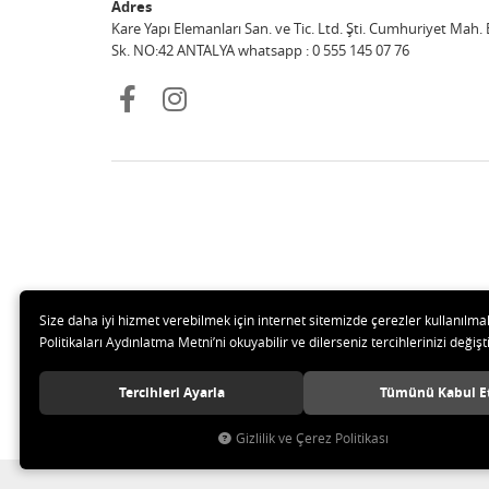
Adres
Kare Yapı Elemanları San. ve Tic. Ltd. Şti. Cumhuriyet Mah. E
Sk. NO:42 ANTALYA whatsapp : 0 555 145 07 76
Size daha iyi hizmet verebilmek için internet sitemizde çerezler kullanılma
Politikaları Aydınlatma Metni’ni okuyabilir ve dilerseniz tercihlerinizi değişti
Tercihleri Ayarla
Tümünü Kabul E
© 2020 Kare Yapı Elemanları San. Tic. Ltd.Şti. Tüm hakları sak
Gizlilik ve Çerez Politikası