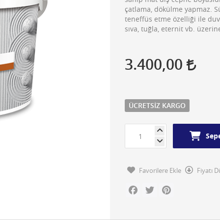
çatlama, dökülme yapmaz. Sü
teneffüs etme özelliği ile du
sıva, tuğla, eternit vb. üzeri
3.400,00
ÜCRETSIZ KARGO
Sepe
Favorilere Ekle
Fiyatı 
Facebook
Twitter
Pinterest