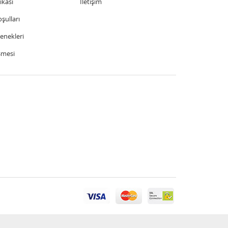
tikası
İletişim
şulları
nekleri
şmesi