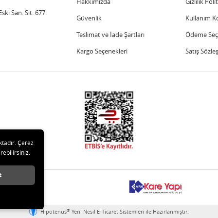
Hakkımızda
Gizlilik Poli
ski San. Sit. 677.
Güvenlik
Kullanım Ko
Teslimat ve İade Şartları
Ödeme Seçe
Kargo Seçenekleri
Satış Sözle
ktadır. Çerez
rebilirsiniz.
t
lıdır.
®
Hipotenüs
Yeni Nesil E-Ticaret Sistemleri ile Hazırlanmıştır.