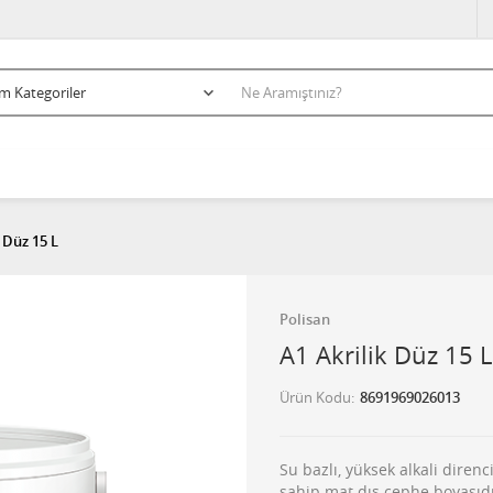
 Düz 15 L
Polisan
A1 Akrilik Düz 15 L
Ürün Kodu
8691969026013
Su bazlı, yüksek alkali diren
sahip mat dış cephe boyasıd