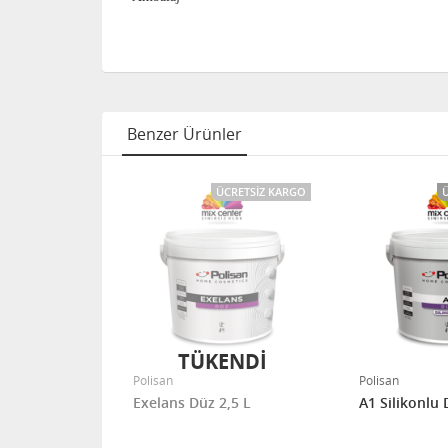
Benzer Ürünler
CRETSIZ KARGO
ÜCRETSIZ KARGO
TÜKENDİ
Polisan
Polisan
Exelans Düz 2,5 L
A1 Silikonlu 