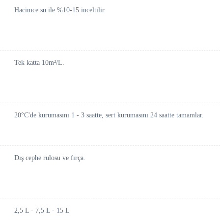
Hacimce su ile %10-15 inceltilir.
Tek katta 10m²/L.
20°C'de kurumasını 1 - 3 saatte, sert kurumasını 24 saatte tamamlar.
Dış cephe rulosu ve fırça.
2,5 L - 7,5 L - 15 L