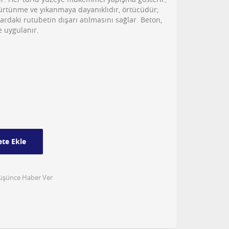
rtünme ve yıkanmaya dayanıklıdır, örtücüdür;
vardaki rutubetin dışarı atılmasını sağlar. Beton,
ne uygulanır.
te Ekle
Düşünce Haber Ver