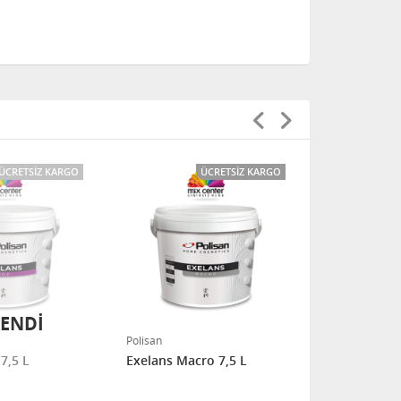
ÜCRETSIZ KARGO
ÜCRETSIZ KARGO
ENDİ
TÜ
Polisan
Polisan
7,5 L
Exelans Macro 7,5 L
Exelans Mac