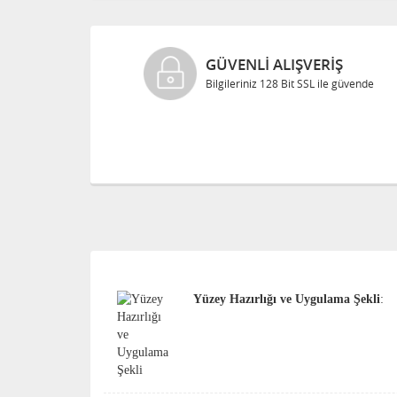
GÜVENLI ALIŞVERIŞ
erinizde
Bilgileriniz 128 Bit SSL ile güvende
Yüzey Hazırlığı ve Uygulama Şekli
: