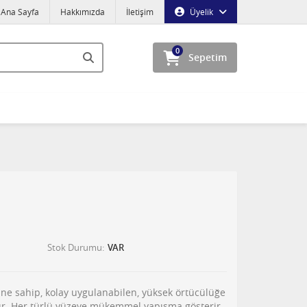
Ana Sayfa
Hakkımızda
İletişim
Üyelik
0
Sepetim
Stok Durumu
VAR
cine sahip, kolay uygulanabilen, yüksek örtücülüğe
ır. Her türlü yüzeye mükemmel yapışma gösterir,