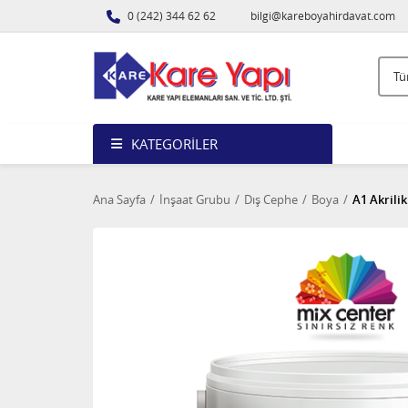
0 (242) 344 62 62
bilgi@kareboyahirdavat.com
KATEGORILER
Ana Sayfa
İnşaat Grubu
Dış Cephe
Boya
A1 Akrilik