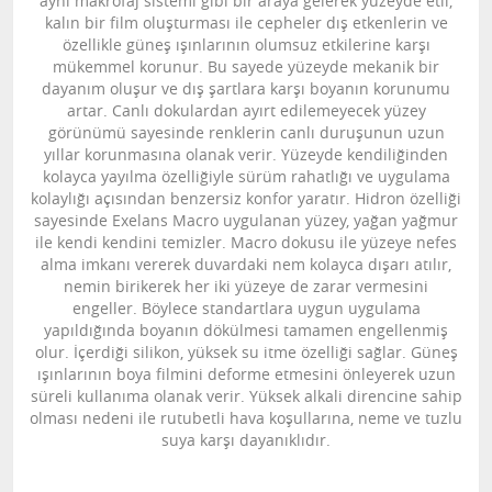
aynı makrofaj sistemi gibi bir araya gelerek yüzeyde etli,
kalın bir film oluşturması ile cepheler dış etkenlerin ve
özellikle güneş ışınlarının olumsuz etkilerine karşı
mükemmel korunur. Bu sayede yüzeyde mekanik bir
dayanım oluşur ve dış şartlara karşı boyanın korunumu
artar. Canlı dokulardan ayırt edilemeyecek yüzey
görünümü sayesinde renklerin canlı duruşunun uzun
yıllar korunmasına olanak verir. Yüzeyde kendiliğinden
kolayca yayılma özelliğiyle sürüm rahatlığı ve uygulama
kolaylığı açısından benzersiz konfor yaratır. Hidron özelliği
sayesinde Exelans Macro uygulanan yüzey, yağan yağmur
ile kendi kendini temizler. Macro dokusu ile yüzeye nefes
alma imkanı vererek duvardaki nem kolayca dışarı atılır,
nemin birikerek her iki yüzeye de zarar vermesini
engeller. Böylece standartlara uygun uygulama
yapıldığında boyanın dökülmesi tamamen engellenmiş
olur. İçerdiği silikon, yüksek su itme özelliği sağlar. Güneş
ışınlarının boya filmini deforme etmesini önleyerek uzun
süreli kullanıma olanak verir. Yüksek alkali direncine sahip
olması nedeni ile rutubetli hava koşullarına, neme ve tuzlu
suya karşı dayanıklıdır.