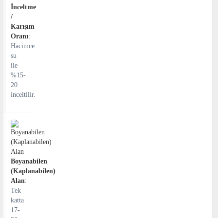
İnceltme
/
Karışım
Oranı
:
Hacimce
su
ile
%15-
20
inceltilir.
Boyanabilen
(Kaplanabilen)
Alan
:
Tek
katta
17-