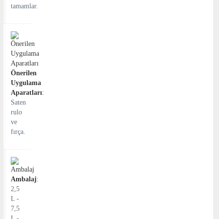
tamamlar.
Önerilen
Uygulama
Aparatları
:
Saten
rulo
ve
fırça.
Ambalaj
:
2,5
L -
7,5
L -