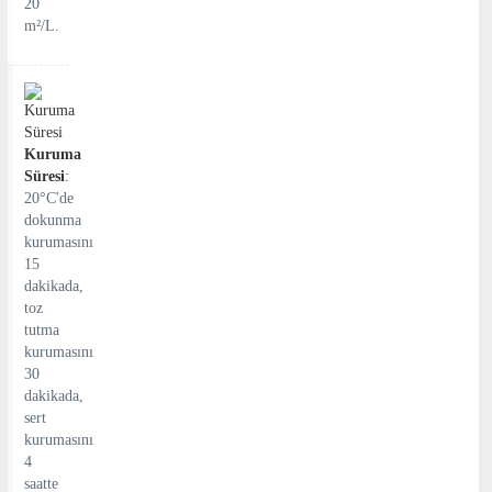
20
m²/L.
Kuruma
Süresi
:
20°C'de
dokunma
kurumasını
15
dakikada,
toz
tutma
kurumasını
30
dakikada,
sert
kurumasını
4
saatte