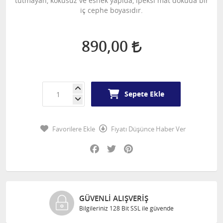
tutmayan, kokusuz ve esnek yapıda, ipeksi mat dokuda bir
iç cephe boyasıdır.
890,00
Sepete Ekle
Favorilere Ekle
Fiyatı Düşünce Haber Ver
Facebook
Twitter
Pinterest
GÜVENLI ALIŞVERIŞ
Bilgileriniz 128 Bit SSL ile güvende