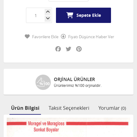
Sepete Ekle
Favorilere Ekle
Fiyatı Düşünce Haber Ver
Facebook
Twitter
Pinterest
ER
ÜCRETSIZ KARGO
aldir.
1000 TL ve üzeri alışverişleri
Ürün Bilgisi
Taksit Seçenekleri
Yorumlar
(0)