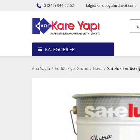
0 (242) 344 62 62
bilgi@kareboyahirdavat.com
KATEGORILER
Ana Sayfa
Endüstriyel Grubu
Boya
Satelux Endüstri