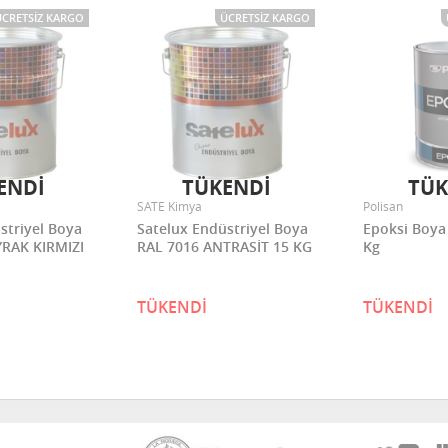
ÜCRETSIZ KARGO
ÜCRETSIZ KARGO
ENDİ
TÜKENDİ
TÜK
SATE Kimya
Polisan
striyel Boya
Satelux Endüstriyel Boya
Epoksi Boya (TKM 4/1) 2
YRAK KIRMIZI
RAL 7016 ANTRASİT 15 KG
Kg
TÜKENDİ
TÜKENDİ