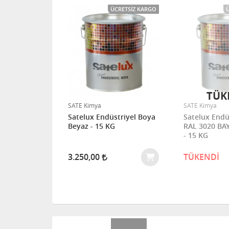
CRETSIZ KARGO
ÜCRETSIZ KARGO
TÜK
SATE Kimya
SATE Kimya
triyel Boya
Satelux Endüstriyel Boya
Satelux Endü
RAL 6018 SARI YEŞİL - 15 L
Beyaz - 15 KG
RAL 3020 BA
- 15 KG
3.250,00
TÜKENDİ