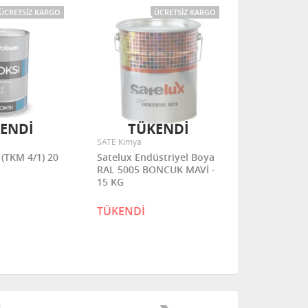
ÜCRETSIZ KARGO
ÜCRETSIZ KARGO
ENDİ
TÜKENDİ
TÜ
SATE Kimya
SATE Kimya
0
Satelux Endüstriyel Boya
Satelux End
RAL 5005 BONCUK MAVİ -
RAL 6001 Çİ
15 KG
15 L
TÜKENDİ
TÜKENDİ