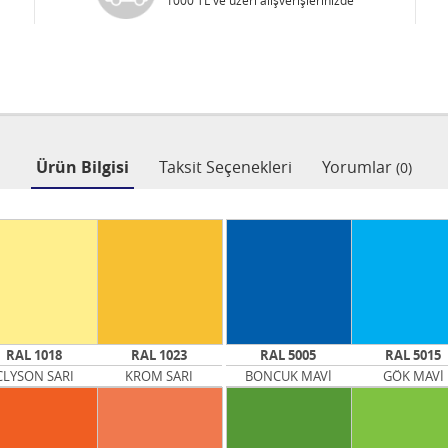
1000 TL ve üzeri alışverişlerinizde
Ürün Bilgisi
Taksit Seçenekleri
Yorumlar
(0)
RAL 1018
RAL 1023
RAL 5005
RAL 5015
CLYSON SARI
KROM SARI
BONCUK MAVİ
GÖK MAVİ