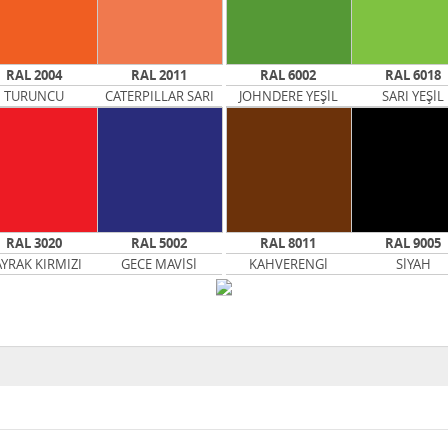
RAL 2004
RAL 2011
RAL 6002
RAL 6018
TURUNCU
CATERPILLAR SARI
JOHNDERE YEŞİL
SARI YEŞİL
RAL 3020
RAL 5002
RAL 8011
RAL 9005
YRAK KIRMIZI
GECE MAVİSİ
KAHVERENGİ
SİYAH