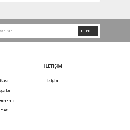
GÖNDER
İLETİŞİM
tikası
İletişim
şulları
nekleri
şmesi