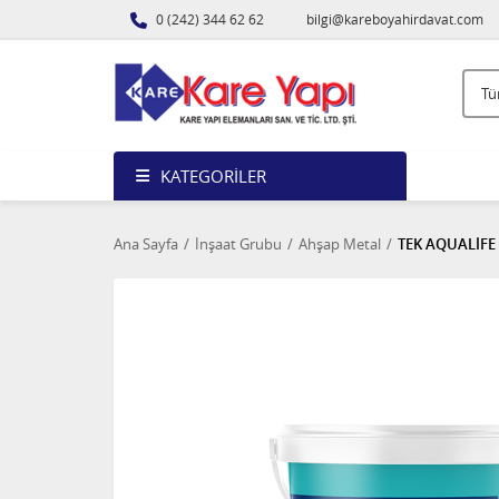
0 (242) 344 62 62
bilgi@kareboyahirdavat.com
KATEGORILER
Ana Sayfa
İnşaat Grubu
Ahşap Metal
TEK AQUALİFE