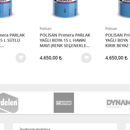
Polisan
Polisan
PARLAK
POLİSAN Primera PARLAK
POLİSAN Primera
SÜTLÜ
YAĞLI BOYA 15 L HAWAİ
YAĞLI BOYA 15 
MAVİ (RENK SEÇENEKLERİ
KIRIK BEYAZ (RENK
 İÇİN
İÇİN İLETİŞİME GEÇİNİZ)
SEÇENEKLERİ
ÇİNİZ)
İLETİŞİME GE
4.650,00
4.650,00
İndirimdekiler