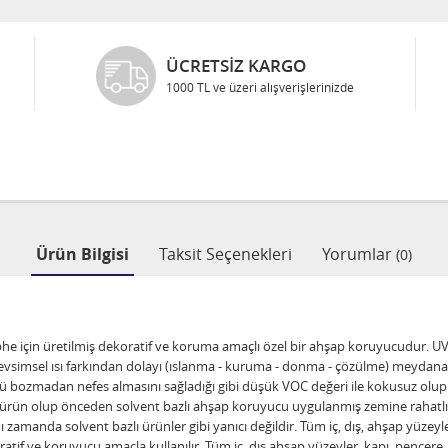
GÜVENLI ALIŞVERIŞ
Bilgileriniz 128 Bit SSL ile güvende
Ürün Bilgisi
Taksit Seçenekleri
Yorumlar
(0)
ış cephe için üretilmiş dekoratif ve koruma amaçlı özel bir ahşap koruyucudu
. Mevsimsel ısı farkından dolayı (ıslanma - kuruma - donma - çözülme) meyda
zmadan nefes almasını sağladığı gibi düşük VOC değeri ile kokusuz olup çe
ürün olup önceden solvent bazlı ahşap koruyucu uygulanmış zemine rahatlıkl
 zamanda solvent bazlı ürünler gibi yanıcı değildir. Tüm iç, dış, ahşap yüzeyl
tif ve koruyucu amaçla kullanılır. Tüm iç, dış ahşap yüzeyler, kapı, pencere,