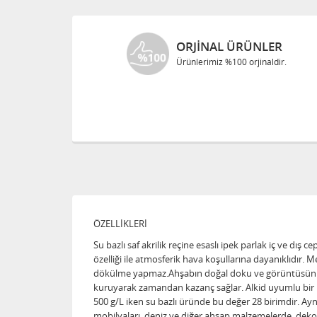
LER
ÜCRETSIZ KARGO
naldir.
1000 TL ve üzeri alışverişlerinizde
ÖZELLİKLERİ
Su bazlı saf akrilik reçine esaslı ipek parlak iç ve d
özelliği ile atmosferik hava koşullarına dayanıklıdır
dökülme yapmaz.Ahşabın doğal doku ve görüntüsünü bo
kuruyarak zamandan kazanç sağlar. Alkid uyumlu bir 
500 g/L iken su bazlı üründe bu değer 28 birimdir. Aynı
mobilyaları, deniz ve diğer ahşap malzemelerde, dekora