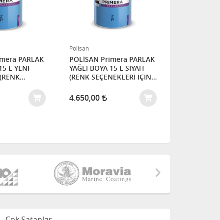
Polisan
Polisan
 PARLAK
POLİSAN Primera PARLAK
POLİSAN Primer
L YENİ
YAĞLI BOYA 15 L SİYAH
YAĞLI BOYA 15 
(RENK SEÇENEKLERİ İÇİN
(RENK SEÇE
 İÇİN
İLETİŞİME GEÇİNİZ)
İLETİŞİME G
ÇİNİZ)
4.650,00
4.650,00
Çok Satanlar