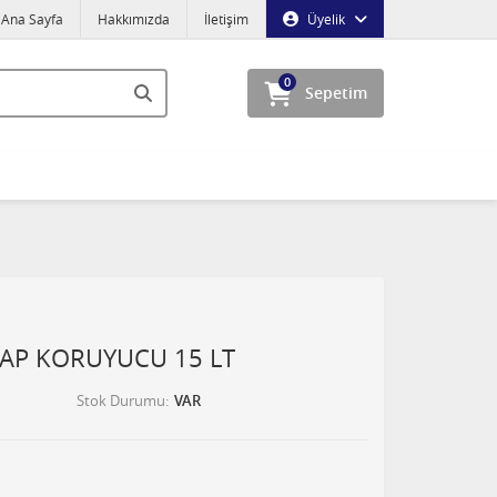
Ana Sayfa
Hakkımızda
İletişim
Üyelik
0
Sepetim
ŞAP KORUYUCU 15 LT
Stok Durumu
VAR