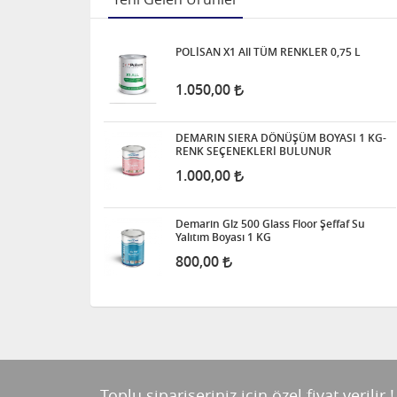
POLİSAN X1 All TÜM RENKLER 0,75 L
1.050,00
DEMARIN SIERA DÖNÜŞÜM BOYASI 1 KG-
RENK SEÇENEKLERİ BULUNUR
1.000,00
Demarin Glz 500 Glass Floor Şeffaf Su
Yalıtım Boyası 1 KG
800,00
Toplu siparişeriniz için özel fiyat verilir !