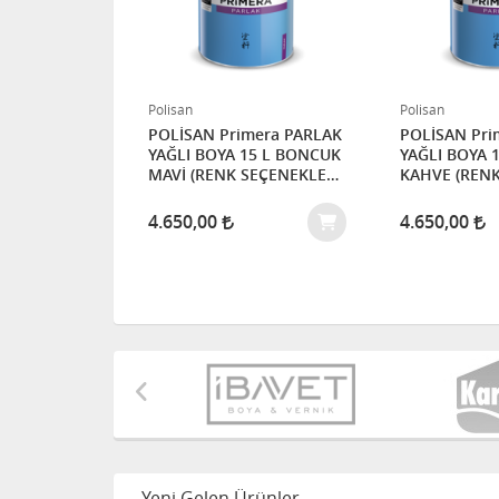
Polisan
Polisan
E AHŞAP
POLİSAN Primera PARLAK
POLİSAN Primera 
5 LT
YAĞLI BOYA 15 L BONCUK
YAĞLI BOYA 15 L 
MAVİ (RENK SEÇENEKLERİ
KAHVE (RENK
İÇİN İLETİŞİME GEÇİNİZ)
SEÇENEKLERİ
İLETİŞİME GE
4.650,00
4.650,00
Yeni Gelen Ürünler