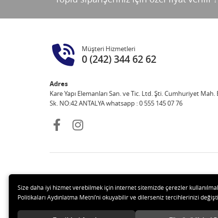
Müşteri Hizmetleri
0 (242) 344 62 62
Adres
Kare Yapı Elemanları San. ve Tic. Ltd. Şti. Cumhuriyet Mah. E
Sk. NO:42 ANTALYA whatsapp : 0 555 145 07 76
Size daha iyi hizmet verebilmek için internet sitemizde çerezler kullanılma
Politikaları Aydınlatma Metni’ni okuyabilir ve dilerseniz tercihlerinizi değişti