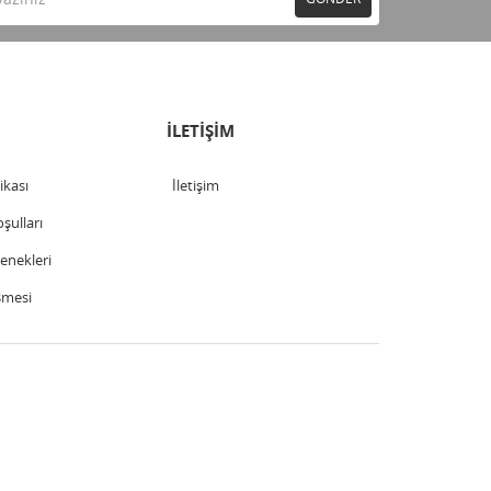
İLETİŞİM
tikası
İletişim
şulları
nekleri
şmesi