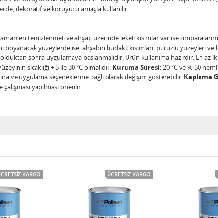
erde, dekoratif ve koruyucu amaçla kullanılır.
 tamamen temizlenmeli ve ahşap üzerinde lekeli kısımlar var ise zımparalanma
eni boyanacak yüzeylerde ise, ahşabın budaklı kısımları, pürüzlü yüzeyleri ve l
uktan sonra uygulamaya başlanmalıdır. Ürün kullanıma hazırdır. En az iki ka
yinin sıcaklığı + 5 ile 30 °C olmalıdır.
Kuruma Süresi:
20 °C ve % 50 neml
rına ve uygulama seçeneklerine bağlı olarak değişim gösterebilir.
Kaplama G
 çalışması yapılması önerilir.
ÜCRETSIZ KARGO
ÜCRETSIZ KARGO