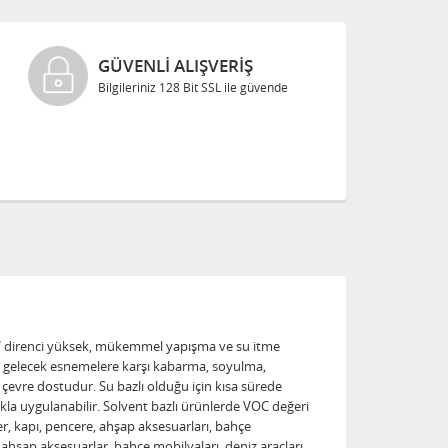
KREDI KARTLARINA
Taksitli Satış
r. UV direnci yüksek, mükemmel yapışma ve su itme
na gelecek esnemelere karşı kabarma, soyulma,
vre dostudur. Su bazlı olduğu için kısa sürede
a uygulanabilir. Solvent bazlı ürünlerde VOC değeri
er, kapı, pencere, ahşap aksesuarları, bahçe
 ahşap aksesuarlar, bahçe mobilyaları, deniz araçları