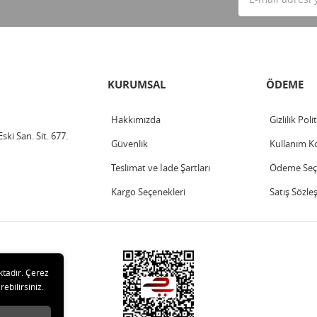
KURUMSAL
ÖDEME
Hakkımızda
Gizlilik Poli
ski San. Sit. 677.
Güvenlik
Kullanım Ko
Teslimat ve İade Şartları
Ödeme Seçe
Kargo Seçenekleri
Satış Sözle
ktadır. Çerez
rebilirsiniz.