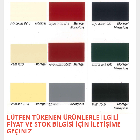
LÜTFEN TÜKENEN ÜRÜNLERLE İLGİLİ
FİYAT VE STOK BİLGİSİ İÇİN İLETİŞİME
GEÇİNİZ...