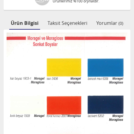
dir.
1000 TL ve üzeri alışverişleriniz
Ürün Bilgisi
Taksit Seçenekleri
Yorumlar
(0)