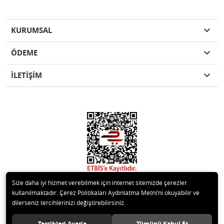
KURUMSAL
ÖDEME
İLETİŞİM
Size daha iyi hizmet verebilmek için internet sitemizde çerezler
kullanılmaktadır. Çerez Politikaları Aydınlatma Metni’ni okuyabilir ve
dilerseniz tercihlerinizi değiştirebilirsiniz.
© 2020 Kare Yapı Elemanları San. Tic. Ltd.Şti. Tüm hakları saklıdır.
Tercihleri Ayarla
Tümünü Kabul Et